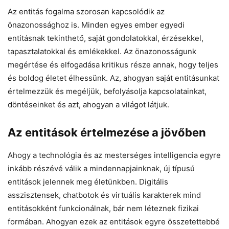
Az entitás fogalma szorosan kapcsolódik az
önazonossághoz is. Minden egyes ember egyedi
entitásnak tekinthető, saját gondolatokkal, érzésekkel,
tapasztalatokkal és emlékekkel. Az önazonosságunk
megértése és elfogadása kritikus része annak, hogy teljes
és boldog életet élhessünk. Az, ahogyan saját entitásunkat
értelmezzük és megéljük, befolyásolja kapcsolatainkat,
döntéseinket és azt, ahogyan a világot látjuk.
Az entitások értelmezése a jövőben
Ahogy a technológia és az mesterséges intelligencia egyre
inkább részévé válik a mindennapjainknak, új típusú
entitások jelennek meg életünkben. Digitális
asszisztensek, chatbotok és virtuális karakterek mind
entitásokként funkcionálnak, bár nem léteznek fizikai
formában. Ahogyan ezek az entitások egyre összetettebbé