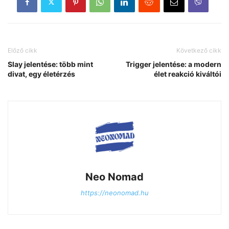
Előző cikk
Következő cikk
Slay jelentése: több mint
Trigger jelentése: a modern
divat, egy életérzés
élet reakció kiváltói
Neo Nomad
https://neonomad.hu