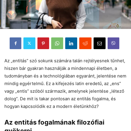
Az „entitás” szó sokunk számára talán rejtélyesnek tűnhet,
hiszen bár gyakran használják a mindennapi életben, a
tudományban és a technológiában egyaránt, jelentése nem
mindig egyértelmű. Ez a kifejezés latin eredetű, az „ens”
vagy „entis” szóból származik, amelynek jelentése „létező
dolog”. De mit is takar pontosan az entitás fogalma, és
hogyan kapcsolódik ez a modern életünkhöz?
Az entitás fogalmának filozófiai
gyökerei