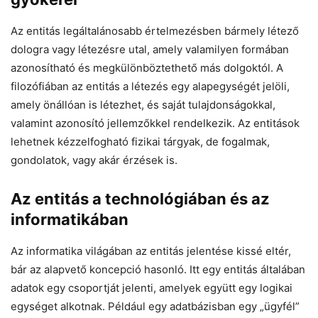
Az entitás legáltalánosabb értelmezésben bármely létező
dologra vagy létezésre utal, amely valamilyen formában
azonosítható és megkülönböztethető más dolgoktól. A
filozófiában az entitás a létezés egy alapegységét jelöli,
amely önállóan is létezhet, és saját tulajdonságokkal,
valamint azonosító jellemzőkkel rendelkezik. Az entitások
lehetnek kézzelfogható fizikai tárgyak, de fogalmak,
gondolatok, vagy akár érzések is.
Az entitás a technológiában és az
informatikában
Az informatika világában az entitás jelentése kissé eltér,
bár az alapvető koncepció hasonló. Itt egy entitás általában
adatok egy csoportját jelenti, amelyek együtt egy logikai
egységet alkotnak. Például egy adatbázisban egy „ügyfél”