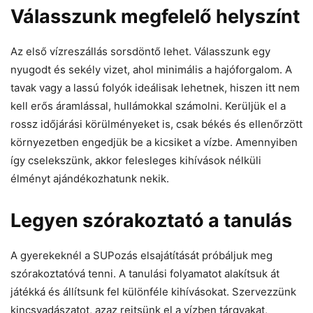
Válasszunk megfelelő helyszínt
Az első vízreszállás sorsdöntő lehet. Válasszunk egy
nyugodt és sekély vizet, ahol minimális a hajóforgalom. A
tavak vagy a lassú folyók ideálisak lehetnek, hiszen itt nem
kell erős áramlással, hullámokkal számolni. Kerüljük el a
rossz időjárási körülményeket is, csak békés és ellenőrzött
környezetben engedjük be a kicsiket a vízbe. Amennyiben
így cselekszünk, akkor felesleges kihívások nélküli
élményt ajándékozhatunk nekik.
Legyen szórakoztató a tanulás
A gyerekeknél a SUPozás elsajátítását próbáljuk meg
szórakoztatóvá tenni. A tanulási folyamatot alakítsuk át
játékká és állítsunk fel különféle kihívásokat. Szervezzünk
kincsvadászatot, azaz rejtsünk el a vízben tárgyakat,