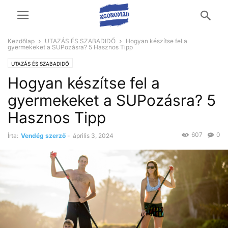
Kezdőlap
UTAZÁS ÉS SZABADIDŐ
Hogyan készítse fel a
gyermekeket a SUPozásra? 5 Hasznos Tipp
UTAZÁS ÉS SZABADIDŐ
Hogyan készítse fel a
gyermekeket a SUPozásra? 5
Hasznos Tipp
607
0
Írta:
Vendég szerző
-
április 3, 2024