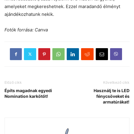
amelyeket megkereshetnek. Ezzel maradandó élményt
ajándékozhatunk nekik.
Fotók forrása:
Canva
Előző cikk
Következő cikk
Építs magadnak egyedi
Használj te is LED
Nomination karkötőt!
fénycsöveket és
armatúrákat!