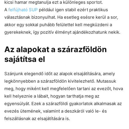
kicsi hamar megtanulja ezt a különleges sportot.
A
felfújható SUP
például igen stabil ezért praktikus
választásnak bizonyulhat. Ha esetleg esésre kerül a sor,
akkor egy sokkal puhább felülettel kell megküzdeni a
gyerekeknek, így pozitív élményt ajándékozhatunk nekik.
Az alapokat a szárazföldön
sajátítsa el
Szánjunk elegendő időt az alapok elsajátítására, amely
legkönnyebben a szárazföldön kivitelezhető. Mutassuk
meg, hogy miként kell megfelelően tartani az evezőt, hova
kell helyeznie a lábait, hogyan tarthatja meg az
egyensúlyát. Ezek a szárazföldi gyakorlatok alkalmasak az
evezés ütemének, valamint a deszkáról való le- és
felszállásnak az elsajátítására is.