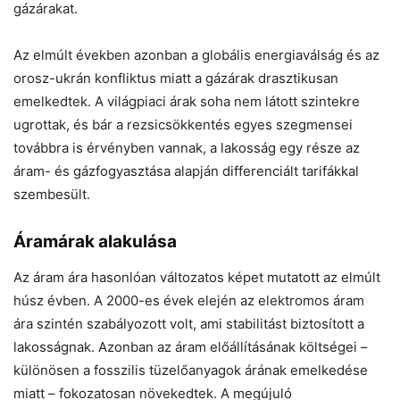
gázárakat.
Az elmúlt években azonban a globális energiaválság és az
orosz-ukrán konfliktus miatt a gázárak drasztikusan
emelkedtek. A világpiaci árak soha nem látott szintekre
ugrottak, és bár a rezsicsökkentés egyes szegmensei
továbbra is érvényben vannak, a lakosság egy része az
áram- és gázfogyasztása alapján differenciált tarifákkal
szembesült.
Áramárak alakulása
Az áram ára hasonlóan változatos képet mutatott az elmúlt
húsz évben. A 2000-es évek elején az elektromos áram
ára szintén szabályozott volt, ami stabilitást biztosított a
lakosságnak. Azonban az áram előállításának költségei –
különösen a fosszilis tüzelőanyagok árának emelkedése
miatt – fokozatosan növekedtek. A megújuló