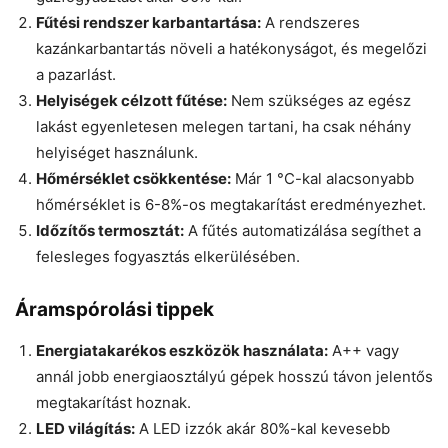
Fűtési rendszer karbantartása:
A rendszeres
kazánkarbantartás növeli a hatékonyságot, és megelőzi
a pazarlást.
Helyiségek célzott fűtése:
Nem szükséges az egész
lakást egyenletesen melegen tartani, ha csak néhány
helyiséget használunk.
Hőmérséklet csökkentése:
Már 1 °C-kal alacsonyabb
hőmérséklet is 6-8%-os megtakarítást eredményezhet.
Időzítős termosztát:
A fűtés automatizálása segíthet a
felesleges fogyasztás elkerülésében.
Áramspórolási tippek
Energiatakarékos eszközök használata:
A++ vagy
annál jobb energiaosztályú gépek hosszú távon jelentős
megtakarítást hoznak.
LED világítás:
A LED izzók akár 80%-kal kevesebb