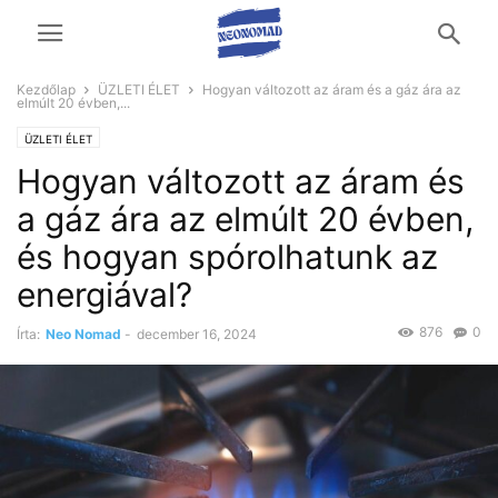
Kezdőlap
ÜZLETI ÉLET
Hogyan változott az áram és a gáz ára az
elmúlt 20 évben,...
ÜZLETI ÉLET
Hogyan változott az áram és
a gáz ára az elmúlt 20 évben,
és hogyan spórolhatunk az
energiával?
876
0
Írta:
Neo Nomad
-
december 16, 2024