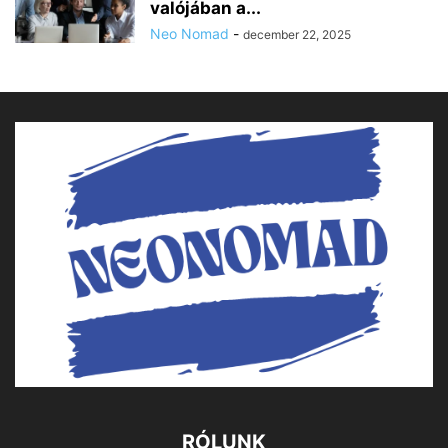
valójában a...
Neo Nomad
-
december 22, 2025
RÓLUNK