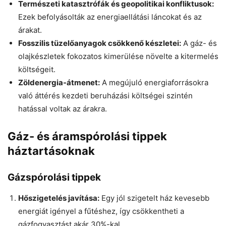
Természeti katasztrófák és geopolitikai konfliktusok:
Ezek befolyásolták az energiaellátási láncokat és az
árakat.
Fosszilis tüzelőanyagok csökkenő készletei:
A gáz- és
olajkészletek fokozatos kimerülése növelte a kitermelés
költségeit.
Zöldenergia-átmenet:
A megújuló energiaforrásokra
való áttérés kezdeti beruházási költségei szintén
hatással voltak az árakra.
Gáz- és áramspórolási tippek
háztartásoknak
Gázspórolási tippek
Hőszigetelés javítása:
Egy jól szigetelt ház kevesebb
energiát igényel a fűtéshez, így csökkentheti a
gázfogyasztást akár 30%-kal.