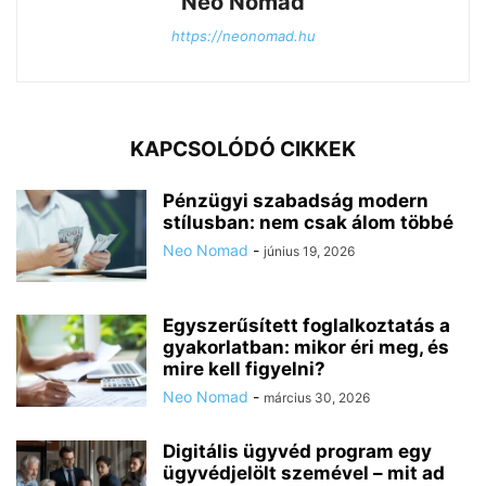
Neo Nomad
https://neonomad.hu
KAPCSOLÓDÓ CIKKEK
Pénzügyi szabadság modern
stílusban: nem csak álom többé
Neo Nomad
-
június 19, 2026
Egyszerűsített foglalkoztatás a
gyakorlatban: mikor éri meg, és
mire kell figyelni?
Neo Nomad
-
március 30, 2026
Digitális ügyvéd program egy
ügyvédjelölt szemével – mit ad