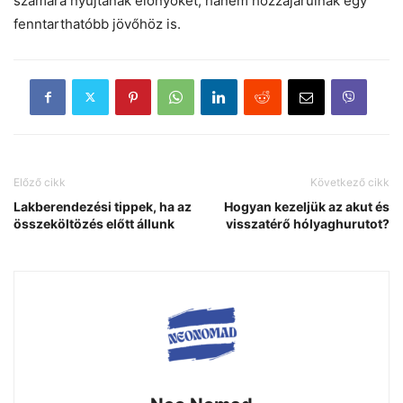
számára nyújtanak előnyöket, hanem hozzájárulnak egy
fenntarthatóbb jövőhöz is.
Előző cikk
Következő cikk
Lakberendezési tippek, ha az
Hogyan kezeljük az akut és
összeköltözés előtt állunk
visszatérő hólyaghurutot?