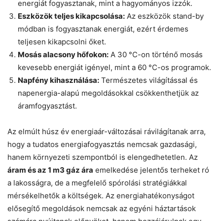
energiát fogyasztanak, mint a hagyományos izzók.
Eszközök teljes kikapcsolása:
Az eszközök stand-by
módban is fogyasztanak energiát, ezért érdemes
teljesen kikapcsolni őket.
Mosás alacsony hőfokon:
A 30 °C-on történő mosás
kevesebb energiát igényel, mint a 60 °C-os programok.
Napfény kihasználása:
Természetes világítással és
napenergia-alapú megoldásokkal csökkenthetjük az
áramfogyasztást.
Az elmúlt húsz év energiaár-változásai rávilágítanak arra,
hogy a tudatos energiafogyasztás nemcsak gazdasági,
hanem környezeti szempontból is elengedhetetlen. Az
áram és az 1 m3 gáz ára
emelkedése jelentős terheket ró
a lakosságra, de a megfelelő spórolási stratégiákkal
mérsékelhetők a költségek. Az energiahatékonyságot
elősegítő megoldások nemcsak az egyéni háztartások