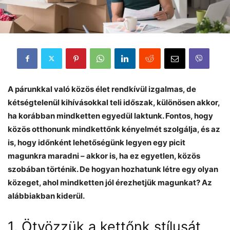
A párunkkal való közös élet rendkívül izgalmas, de
kétségtelenül kihívásokkal teli időszak, különösen akkor,
ha korábban mindketten egyedül laktunk. Fontos, hogy
közös otthonunk mindkettőnk kényelmét szolgálja, és az
is, hogy időnként lehetőségünk legyen egy picit
magunkra maradni – akkor is, ha ez egyetlen, közös
szobában történik. De hogyan hozhatunk létre egy olyan
közeget, ahol mindketten jól érezhetjük magunkat? Az
alábbiakban kiderül.
1. Ötvözzük a kettőnk stílusát