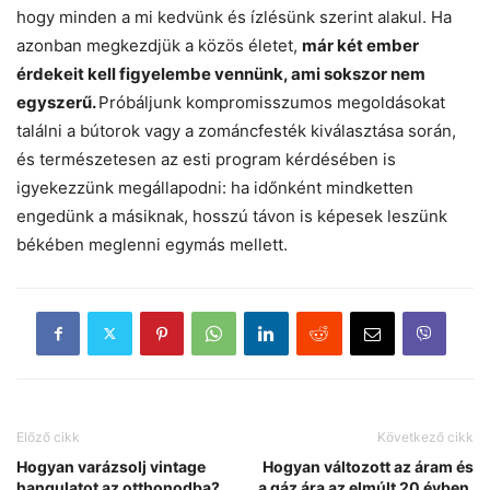
hogy minden a mi kedvünk és ízlésünk szerint alakul. Ha
azonban megkezdjük a közös életet,
már két ember
érdekeit kell figyelembe vennünk, ami sokszor nem
egyszerű.
Próbáljunk kompromisszumos megoldásokat
találni a bútorok vagy a zománcfesték kiválasztása során,
és természetesen az esti program kérdésében is
igyekezzünk megállapodni: ha időnként mindketten
engedünk a másiknak, hosszú távon is képesek leszünk
békében meglenni egymás mellett.
Előző cikk
Következő cikk
Hogyan varázsolj vintage
Hogyan változott az áram és
hangulatot az otthonodba?
a gáz ára az elmúlt 20 évben,