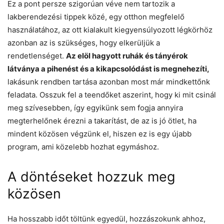
Ez a pont persze szigorúan véve nem tartozik a
lakberendezési tippek közé, egy otthon megfelelő
használatához, az ott kialakult kiegyensúlyozott légkörhöz
azonban az is szükséges, hogy elkerüljük a
rendetlenséget.
Az elöl hagyott ruhák és tányérok
látványa a pihenést és a kikapcsolódást is megnehezíti,
lakásunk rendben tartása azonban most már mindkettőnk
feladata. Osszuk fel a teendőket aszerint, hogy ki mit csinál
meg szívesebben, így egyikünk sem fogja annyira
megterhelőnek érezni a takarítást, de az is jó ötlet, ha
mindent közösen végzünk el, hiszen ez is egy újabb
program, ami közelebb hozhat egymáshoz.
A döntéseket hozzuk meg
közösen
Ha hosszabb időt töltünk egyedül, hozzászokunk ahhoz,