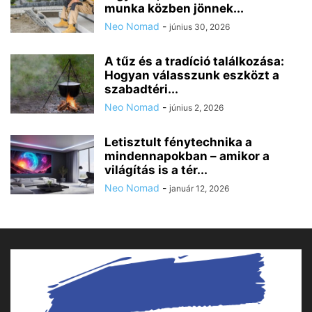
munka közben jönnek...
Neo Nomad
-
június 30, 2026
A tűz és a tradíció találkozása:
Hogyan válasszunk eszközt a
szabadtéri...
Neo Nomad
-
június 2, 2026
Letisztult fénytechnika a
mindennapokban – amikor a
világítás is a tér...
Neo Nomad
-
január 12, 2026