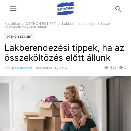
Kezdőlap
OTTHON ÉS KERT
Lakberendezési tippek, ha az
összeköltözés előtt állunk
OTTHON ÉS KERT
Lakberendezési tippek, ha az
összeköltözés előtt állunk
422
0
Írta:
Neo Nomad
-
december 16, 2024