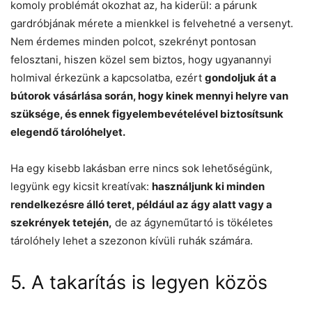
komoly problémát okozhat az, ha kiderül: a párunk
gardróbjának mérete a mienkkel is felvehetné a versenyt.
Nem érdemes minden polcot, szekrényt pontosan
felosztani, hiszen közel sem biztos, hogy ugyanannyi
holmival érkezünk a kapcsolatba, ezért
gondoljuk át a
bútorok vásárlása során, hogy kinek mennyi helyre van
szüksége, és ennek figyelembevételével biztosítsunk
elegendő tárolóhelyet.
Ha egy kisebb lakásban erre nincs sok lehetőségünk,
legyünk egy kicsit kreatívak:
használjunk ki minden
rendelkezésre álló teret, például az ágy alatt vagy a
szekrények tetején,
de az ágyneműtartó is tökéletes
tárolóhely lehet a szezonon kívüli ruhák számára.
5. A takarítás is legyen közös