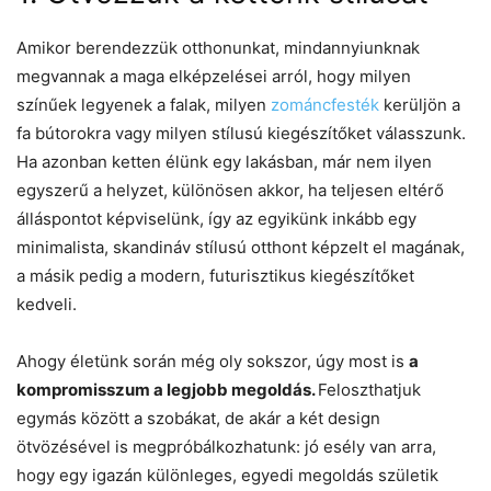
Amikor berendezzük otthonunkat, mindannyiunknak
megvannak a maga elképzelései arról, hogy milyen
színűek legyenek a falak, milyen
zománcfesték
kerüljön a
fa bútorokra vagy milyen stílusú kiegészítőket válasszunk.
Ha azonban ketten élünk egy lakásban, már nem ilyen
egyszerű a helyzet, különösen akkor, ha teljesen eltérő
álláspontot képviselünk, így az egyikünk inkább egy
minimalista, skandináv stílusú otthont képzelt el magának,
a másik pedig a modern, futurisztikus kiegészítőket
kedveli.
Ahogy életünk során még oly sokszor, úgy most is
a
kompromisszum a legjobb megoldás.
Feloszthatjuk
egymás között a szobákat, de akár a két design
ötvözésével is megpróbálkozhatunk: jó esély van arra,
hogy egy igazán különleges, egyedi megoldás születik