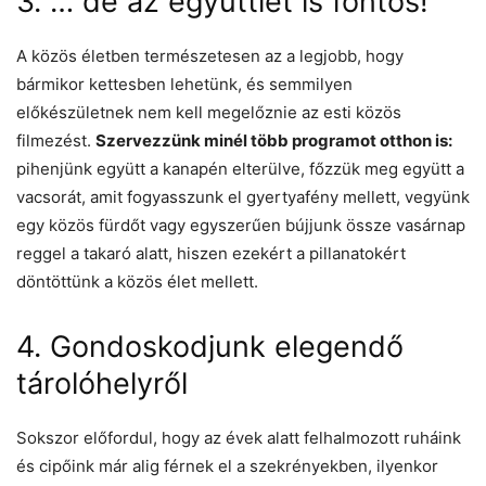
3. … de az együttlét is fontos!
A közös életben természetesen az a legjobb, hogy
bármikor kettesben lehetünk, és semmilyen
előkészületnek nem kell megelőznie az esti közös
filmezést.
Szervezzünk minél több programot otthon is:
pihenjünk együtt a kanapén elterülve, főzzük meg együtt a
vacsorát, amit fogyasszunk el gyertyafény mellett, vegyünk
egy közös fürdőt vagy egyszerűen bújjunk össze vasárnap
reggel a takaró alatt, hiszen ezekért a pillanatokért
döntöttünk a közös élet mellett.
4. Gondoskodjunk elegendő
tárolóhelyről
Sokszor előfordul, hogy az évek alatt felhalmozott ruháink
és cipőink már alig férnek el a szekrényekben, ilyenkor