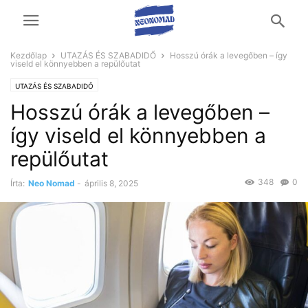
Kezdőlap
UTAZÁS ÉS SZABADIDŐ
Hosszú órák a levegőben – így
viseld el könnyebben a repülőutat
UTAZÁS ÉS SZABADIDŐ
Hosszú órák a levegőben –
így viseld el könnyebben a
repülőutat
348
0
Írta:
Neo Nomad
-
április 8, 2025