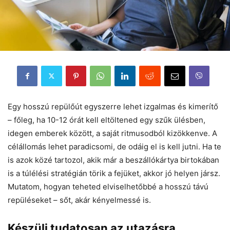
Egy hosszú repülőút egyszerre lehet izgalmas és kimerítő
– főleg, ha 10-12 órát kell eltöltened egy szűk ülésben,
idegen emberek között, a saját ritmusodból kizökkenve. A
célállomás lehet paradicsomi, de odáig el is kell jutni. Ha te
is azok közé tartozol, akik már a beszállókártya birtokában
is a túlélési stratégián törik a fejüket, akkor jó helyen jársz.
Mutatom, hogyan teheted elviselhetőbbé a hosszú távú
repüléseket – sőt, akár kényelmessé is.
Készülj tudatosan az utazásra