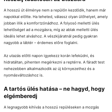
A hosszú út élménye nem a repülőn kezdődik, hanem már
napokkal előtte. Ha teheted, válassz olyan ülőhelyet, amely
jobban illik a komfortzónádhoz. A folyosó melletti ülés
lehetőséget ad a mozgásra, míg az ablak melletti ülés
ideális lehet alváshoz. A vészkijáratnál pedig gyakran
nagyobb a lábtér – érdemes előre foglalni.
Az utazás előtti napon igyekezz korán lefeküdni, és
hidratáltan, pihenten megérkezni a reptérre. A fáradt test
nehezebben alkalmazkodik az új környezethez és a
nyomásváltozáshoz is.
A tartós ülés hatása – ne hagyd, hogy
elgémberedj
A legnagyobb kihívás a hosszú repüléseken a mozgás