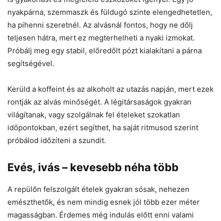
nyakpárna, szemmaszk és füldugó szinte elengedhetetlen,
ha pihenni szeretnél. Az alvásnál fontos, hogy ne dőlj
teljesen hátra, mert ez megterhelheti a nyaki izmokat.
Próbálj meg egy stabil, előredőlt pózt kialakítani a párna
segítségével.
Kerüld a koffeint és az alkoholt az utazás napján, mert ezek
rontják az alvás minőségét. A légitársaságok gyakran
világítanak, vagy szolgálnak fel ételeket szokatlan
időpontokban, ezért segíthet, ha saját ritmusod szerint
próbálod időzíteni a szundit.
Evés, ivás – kevesebb néha több
A repülőn felszolgált ételek gyakran sósak, nehezen
emészthetők, és nem mindig esnek jól több ezer méter
magasságban. Érdemes még indulás előtt enni valami