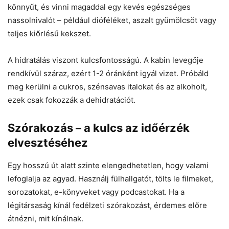
könnyűt, és vinni magaddal egy kevés egészséges
nassolnivalót – például dióféléket, aszalt gyümölcsöt vagy
teljes kiőrlésű kekszet.
A hidratálás viszont kulcsfontosságú. A kabin levegője
rendkívül száraz, ezért 1-2 óránként igyál vizet. Próbáld
meg kerülni a cukros, szénsavas italokat és az alkoholt,
ezek csak fokozzák a dehidratációt.
Szórakozás – a kulcs az időérzék
elvesztéséhez
Egy hosszú út alatt szinte elengedhetetlen, hogy valami
lefoglalja az agyad. Használj fülhallgatót, tölts le filmeket,
sorozatokat, e-könyveket vagy podcastokat. Ha a
légitársaság kínál fedélzeti szórakozást, érdemes előre
átnézni, mit kínálnak.