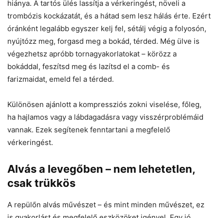
hiánya. A tartós ülés lassítja a vérkeringést, növeli a
trombózis kockázatát, és a hátad sem lesz hálás érte. Ezért
óránként legalább egyszer kelj fel, sétálj végig a folyosón,
nyújtózz meg, forgasd meg a bokád, térded. Még ülve is
végezhetsz apróbb tornagyakorlatokat – körözz a
bokáddal, feszítsd meg és lazítsd el a comb- és
farizmaidat, emeld fel a térded.
Különösen ajánlott a kompressziós zokni viselése, főleg,
ha hajlamos vagy a lábdagadásra vagy visszérproblémáid
vannak. Ezek segítenek fenntartani a megfelelő
vérkeringést.
Alvás a levegőben – nem lehetetlen,
csak trükkös
A repülőn alvás művészet – és mint minden művészet, ez
is gyakorlást és megfelelő eszközöket igényel. Egy jó