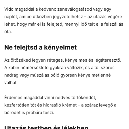
Vidd magaddal a kedvenc zeneválogatásod vagy egy
naplót, amibe útközben jegyzetelhetsz – az utazás végére
lehet, hogy már el is felejted, mennyi idő telt el a felszállás
óta.
Ne felejtsd a kényelmet
Az öltözéked legyen réteges, kényelmes és légáteresztő.
A kabin hőmérséklete gyakran változik, és a túl szoros
nadrág vagy műszálas póló gyorsan kényelmetlenné
válhat.
Érdemes magaddal vinni nedves törlőkendőt,
kézfertőtlenítőt és hidratáló krémet – a száraz levegő a
bőrödet is próbára teszi.
Utazás testben és lélekben