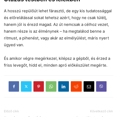
A hosszú repülőút lehet fárasztó, de egy kis tudatossággal
és előrelátással sokat tehetsz azért, hogy ne csak túlélj,
hanem jól is érezd magad. Az út nemcsak a célhoz vezet,
hanem része is az élménynek – ha megtalálod benne a
ritmust, a pihenést, vagy akár az elmélyülést, máris nyert
ügyed van.
És amikor végre megérkezel, kilépsz a gépből, és érzed a
friss levegőt, hidd el, minden apró előkészület megérte.
Előző cikk
Következő cikk