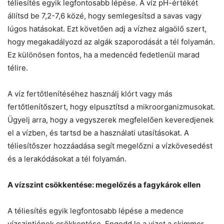
téliesítés egyik legfontosabb lépése. A víz pH-értékét
állítsd be 7,2-7,6 közé, hogy semlegesítsd a savas vagy
lúgos hatásokat. Ezt követően adj a vízhez algaölő szert,
hogy megakadályozd az algák szaporodását a tél folyamán.
Ez különösen fontos, ha a medencéd fedetlenül marad
télire.
A víz fertőtlenítéséhez használj klórt vagy más
fertőtlenítőszert, hogy elpusztítsd a mikroorganizmusokat.
Ügyelj arra, hogy a vegyszerek megfelelően keveredjenek
el a vízben, és tartsd be a használati utasításokat. A
téliesítőszer hozzáadása segít megelőzni a vízkövesedést
és a lerakódásokat a tél folyamán.
A vízszint csökkentése: megelőzés a fagykárok ellen
A téliesítés egyik legfontosabb lépése a medence
vízszintjének csökkentése. Engedd le a vizet a skimmer