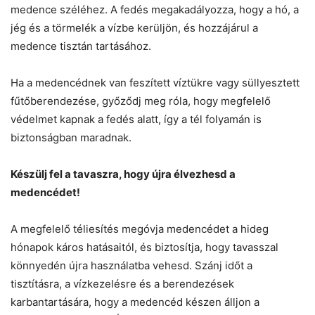
medence széléhez. A fedés megakadályozza, hogy a hó, a
jég és a törmelék a vízbe kerüljön, és hozzájárul a
medence tisztán tartásához.
Ha a medencédnek van feszített víztükre vagy süllyesztett
fűtőberendezése, győződj meg róla, hogy megfelelő
védelmet kapnak a fedés alatt, így a tél folyamán is
biztonságban maradnak.
Készülj fel a tavaszra, hogy újra élvezhesd a
medencédet!
A megfelelő téliesítés megóvja medencédet a hideg
hónapok káros hatásaitól, és biztosítja, hogy tavasszal
könnyedén újra használatba vehesd. Szánj időt a
tisztításra, a vízkezelésre és a berendezések
karbantartására, hogy a medencéd készen álljon a