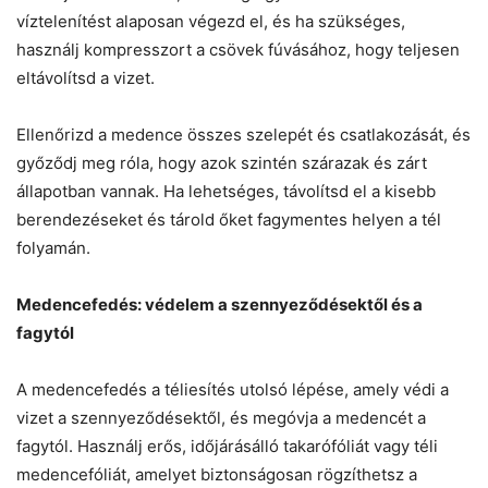
víztelenítést alaposan végezd el, és ha szükséges,
használj kompresszort a csövek fúvásához, hogy teljesen
eltávolítsd a vizet.
Ellenőrizd a medence összes szelepét és csatlakozását, és
győződj meg róla, hogy azok szintén szárazak és zárt
állapotban vannak. Ha lehetséges, távolítsd el a kisebb
berendezéseket és tárold őket fagymentes helyen a tél
folyamán.
Medencefedés: védelem a szennyeződésektől és a
fagytól
A medencefedés a téliesítés utolsó lépése, amely védi a
vizet a szennyeződésektől, és megóvja a medencét a
fagytól. Használj erős, időjárásálló takarófóliát vagy téli
medencefóliát, amelyet biztonságosan rögzíthetsz a