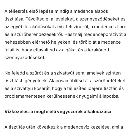
A téliesítés első lépése mindig a medence alapos
tisztítása. Távolítsd el a leveleket, a szennyeződéseket és
az egyéb lerakódásokat a víz felszínéről, a medence aljáról
és a szűrőberendezésekről. Használj medenceporszívót a
nehezebben elérhető helyeken, és töröld át a medence
falait is, hogy eltávolítsd az algákat és a lerakódott
szennyeződéseket.
Ne feledd a szűrőt és a szivattyút sem, amelyek szintén
tisztítást igényelnek. Alaposan öblítsd át a szűrőbetéteket
és a szivattyú kosarát, hogy a téliesítés idejére tisztán és
problémamentesen kerülhessenek nyugalmi állapotba.
Vízkezelés: a megfelelő vegyszerek alkalmazása
A tisztítás után következik a medencevíz kezelése, ami a