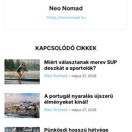
Neo Nomad
https://neonomad.hu
KAPCSOLÓDÓ CIKKEK
Miért választanak merev SUP
deszkát a sportolók?
Neo Nomad
-
május 27, 2026
A portugál nyaralás újszerű
élményeket kínál!
Neo Nomad
-
május 27, 2026
Pünkösdi hosszú hétvége