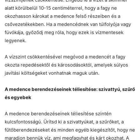
alatt körülbelül 10-15 centiméterrel, hogy a fagy ne
okozhasson károkat a medence felső részeiben és a
csővezetékekben. Ha a medencédnek van túlfolyója vagy
fúvókája, győződj meg róla, hogy ezek is vízmentesek
legyenek.
A vízszint csökkentésével megóvod a medencét a fagy
okozta repedésektől és károsodásoktól, amelyek súlyos
javítási költségeket vonhatnak maguk után.
A medence berendezéseinek téliesítése: szivattyú, szűrő
és egyebek
A medence berendezéseinek téliesítése szintén
kulcsfontosságú. Ürítsd ki a szivattyúkat, a szűrőket, a
fűtőberendezéseket és minden egyéb kiegészítőt, hogy ne
maradjon bennük víz, ami megfagyhat és kárt okozhat. A