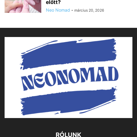
előtt?
Neo Nomad
-
március 20, 2026
RÓLUNK