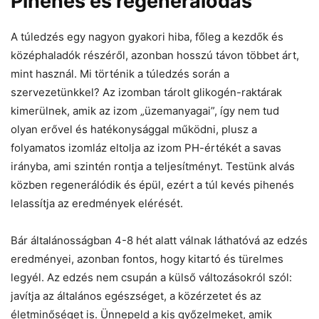
Pihenés és regenerálódás
A túledzés egy nagyon gyakori hiba, főleg a kezdők és
középhaladók részéről, azonban hosszú távon többet árt,
mint használ. Mi történik a túledzés során a
szervezetünkkel? Az izomban tárolt glikogén-raktárak
kimerülnek, amik az izom „üzemanyagai”, így nem tud
olyan erővel és hatékonysággal működni, plusz a
folyamatos izomláz eltolja az izom PH-értékét a savas
irányba, ami szintén rontja a teljesítményt. Testünk alvás
közben regenerálódik és épül, ezért a túl kevés pihenés
lelassítja az eredmények elérését.
Bár általánosságban 4-8 hét alatt válnak láthatóvá az edzés
eredményei, azonban fontos, hogy kitartó és türelmes
legyél. Az edzés nem csupán a külső változásokról szól:
javítja az általános egészséget, a közérzetet és az
életminőséget is. Ünnepeld a kis győzelmeket, amik