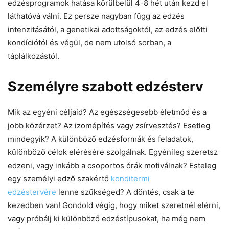
edzésprogramok hatása körülbelül 4-8 hét után kezd el
láthatóvá válni. Ez persze nagyban függ az edzés
intenzitásától, a genetikai adottságoktól, az edzés előtti
kondíciótól és végül, de nem utolsó sorban, a
táplálkozástól.
Személyre szabott edzésterv
Mik az egyéni céljaid? Az egészségesebb életmód és a
jobb közérzet? Az izomépítés vagy zsírvesztés? Esetleg
mindegyik? A különböző edzésformák és feladatok,
különböző célok elérésére szolgálnak. Egyénileg szeretsz
edzeni, vagy inkább a csoportos órák motiválnak? Esteleg
egy személyi edző szakértő
konditermi
edzéstervére
lenne szükséged? A döntés, csak a te
kezedben van! Gondold végig, hogy miket szeretnél elérni,
vagy próbálj ki különböző edzéstípusokat, ha még nem