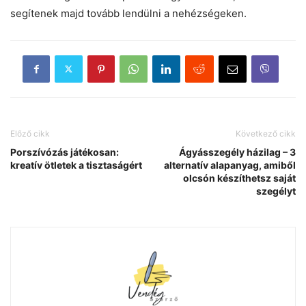
segítenek majd tovább lendülni a nehézségeken.
Előző cikk
Következő cikk
Porszívózás játékosan:
Ágyásszegély házilag – 3
kreatív ötletek a tisztaságért
alternatív alapanyag, amiből
olcsón készíthetsz saját
szegélyt