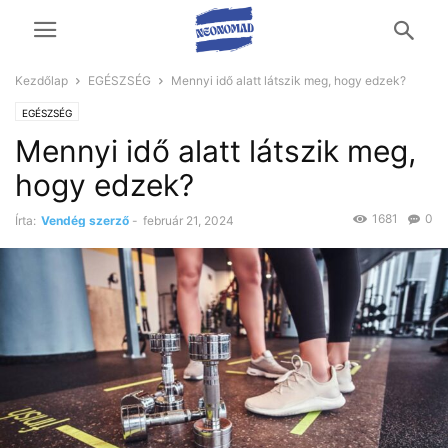
Kezdőlap
EGÉSZSÉG
Mennyi idő alatt látszik meg, hogy edzek?
EGÉSZSÉG
Mennyi idő alatt látszik meg,
hogy edzek?
1681
0
Írta:
Vendég szerző
-
február 21, 2024