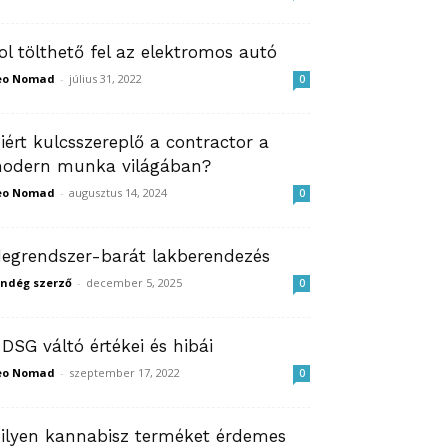
ol tölthető fel az elektromos autó
eo Nomad
-
július 31, 2022
0
iért kulcsszereplő a contractor a
odern munka világában?
eo Nomad
-
augusztus 14, 2024
0
degrendszer-barát lakberendezés
ndég szerző
-
december 5, 2025
0
 DSG váltó értékei és hibái
eo Nomad
-
szeptember 17, 2022
0
ilyen kannabisz terméket érdemes