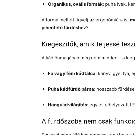
Organikus, ovális formák
: puha ívek, k
A forma mellett figyelj az ergonómiára is:
me
pihentető fürdéshez
?
Kiegészítők, amik teljessé tesz
A kád önmagában még nem minden – a kiegész
Fa vagy fém kádtálca
: könyv, gyertya, 
Puha kádfürdő párna
: hosszabb fürdés
Hangulatvilágítás
: egy jól elhelyezett 
A fürdőszoba nem csak funkci
Egy szabadon álló kád nemcsak egy hely a t