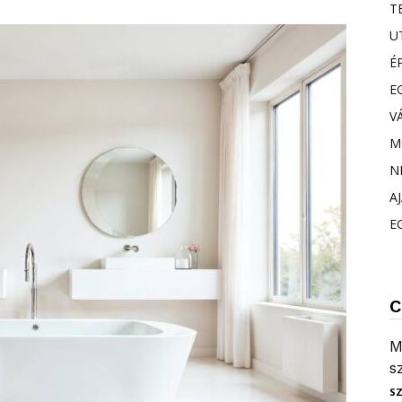
T
U
É
E
V
M
N
A
E
C
M
s
S