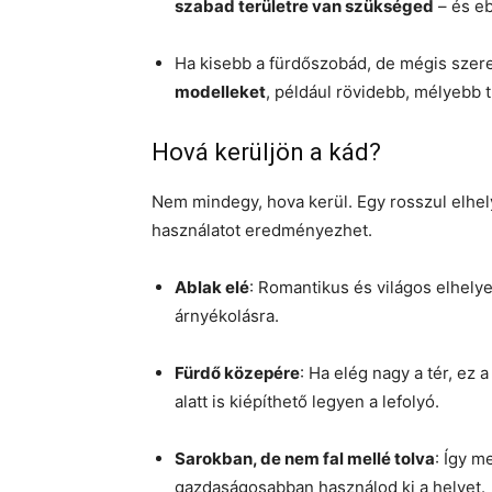
szabad területre van szükséged
– és eb
Ha kisebb a fürdőszobád, de mégis szere
modelleket
, például rövidebb, mélyebb t
Hová kerüljön a kád?
Nem mindegy, hova kerül. Egy rosszul elhel
használatot eredményezhet.
Ablak elé
: Romantikus és világos elhelye
árnyékolásra.
Fürdő közepére
: Ha elég nagy a tér, ez
alatt is kiépíthető legyen a lefolyó.
Sarokban, de nem fal mellé tolva
: Így m
gazdaságosabban használod ki a helyet.