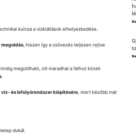
h
l
N
chnikai kulcsa a vízkiállások elhelyezkedése.
G
bb megoldás
, hiszen így a csövezés teljesen rejtve
s
N
ndig megoldható, ott maradhat a falhoz közeli
a
.
 víz- és lefolyórendszer kiépítésére
, mert később már
ptelep dukál.