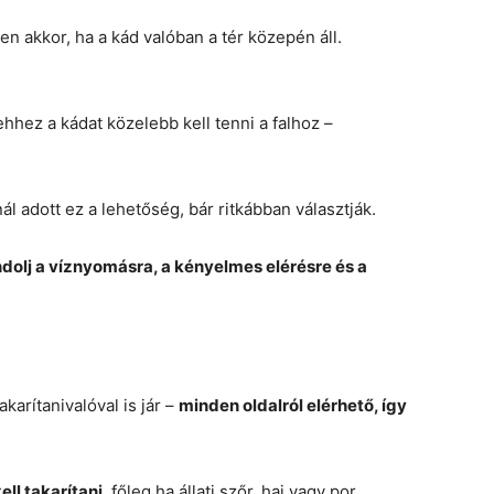
en akkor, ha a kád valóban a tér közepén áll.
hhez a kádat közelebb kell tenni a falhoz –
ál adott ez a lehetőség, bár ritkábban választják.
dolj a víznyomásra, a kényelmes elérésre és a
akarítanivalóval is jár –
minden oldalról elérhető, így
ell takarítani
, főleg ha állati szőr, haj vagy por