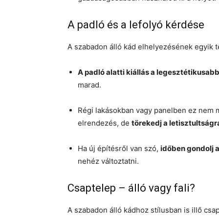
A padló és a lefolyó kérdése
A szabadon álló kád elhelyezésének egyik te
A padló alatti kiállás a legesztétikusa
marad.
Régi lakásokban vagy panelben ez nem mi
elrendezés, de
törekedj a letisztultságr
Ha új építésről van szó,
időben gondolj a
nehéz változtatni.
Csaptelep – álló vagy fali?
A szabadon álló kádhoz stílusban is illő csa