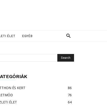
LETI ÉLET
EGYÉB
ATEGÓRIÁK
TTHON ÉS KERT
86
LETMÓD
76
ZLETI ÉLET
64