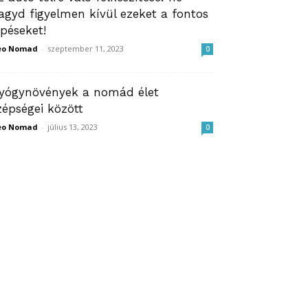
agyd figyelmen kívül ezeket a fontos
épéseket!
eo Nomad
-
szeptember 11, 2023
0
yógynövények a nomád élet
zépségei között
eo Nomad
-
július 13, 2023
0