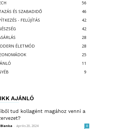
ECH
56
TAZÁS ÉS SZABADIDŐ
46
PÍTKEZÉS - FELÚJÍTÁS
42
GÉSZSÉG
42
ÁSÁRLÁS
28
ODERN ÉLETMÓD
28
EONOMÁDOK
25
JÁNLÓ
11
GYÉB
9
IKK AJÁNLÓ
iből tud kollagént magához venni a
zervezet?
ZBlanka
-
április 20, 2024
0