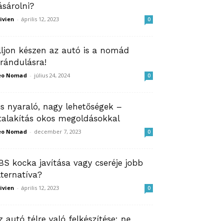
ásárolni?
ivien
-
április 12, 2023
0
lljon készen az autó is a nomád
irándulásra!
eo Nomad
-
július 24, 2024
0
is nyaraló, nagy lehetőségek –
talakítás okos megoldásokkal
eo Nomad
-
december 7, 2023
0
BS kocka javítása vagy cseréje jobb
lternatíva?
ivien
-
április 12, 2023
0
z autó télre való felkészítése: ne