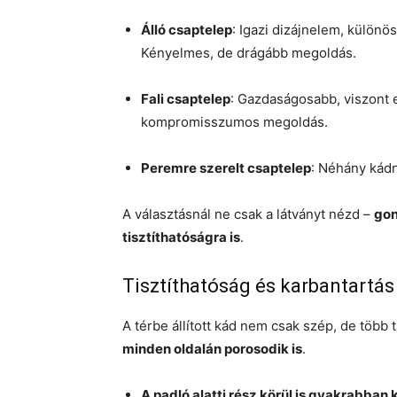
Álló csaptelep
: Igazi dizájnelem, különös
Kényelmes, de drágább megoldás.
Fali csaptelep
: Gazdaságosabb, viszont e
kompromisszumos megoldás.
Peremre szerelt csaptelep
: Néhány kádn
A választásnál ne csak a látványt nézd –
gon
tisztíthatóságra is
.
Tisztíthatóság és karbantartás
A térbe állított kád nem csak szép, de több t
minden oldalán porosodik is
.
A padló alatti rész körül is gyakrabban k