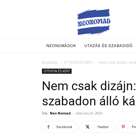
Neo
Nomad
NEONOMÁDOK
UTAZÁS ÉS SZABADIDŐ
Kezdőlap
OTTHON ÉS KERT
Nem csak dizájn: mire
OTTHON ÉS KERT
Nem csak dizájn: 
szabadon álló k
Írta:
Neo Nomad
-
március 25, 2025
Facebook
Twitter
Pi