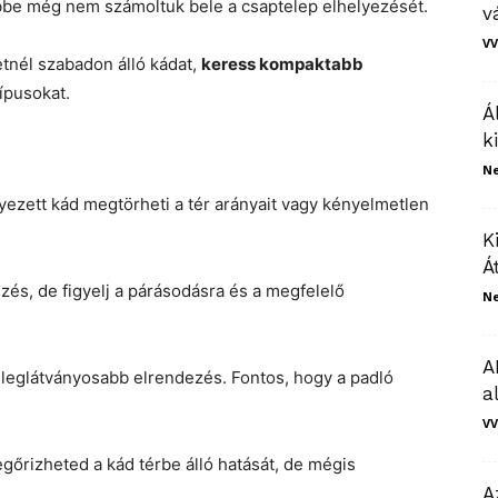
be még nem számoltuk bele a csaptelep elhelyezését.
v
VV
tnél szabadon álló kádat,
keress kompaktabb
ípusokat.
Á
k
N
yezett kád megtörheti a tér arányait vagy kényelmetlen
K
Á
zés, de figyelj a párásodásra és a megfelelő
N
A
 a leglátványosabb elrendezés. Fontos, hogy a padló
a
VV
egőrizheted a kád térbe álló hatását, de mégis
A