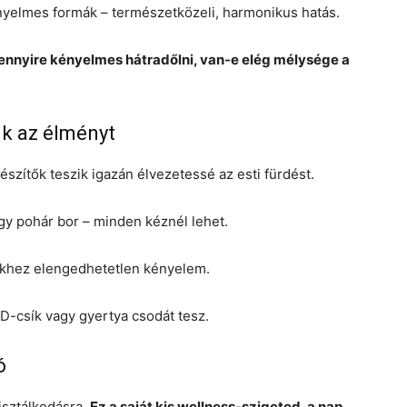
ényelmes formák – természetközeli, harmonikus hatás.
nnyire kényelmes hátradőlni, van-e elég mélysége a
ik az élményt
ítők teszik igazán élvezetessé az esti fürdést.
egy pohár bor – minden kéznél lehet.
ekhez elengedhetetlen kényelem.
LED-csík vagy gyertya csodát tesz.
ó
isztálkodásra.
Ez a saját kis wellness-szigeted, a nap