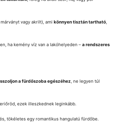
 márványt vagy akrilt), ami
könnyen tisztán tartható
,
ösen, ha kemény víz van a lakóhelyeden –
a rendszeres
asszoljon a fürdőszoba egészéhez
, ne legyen túl
eriőröd, ezek illeszkednek leginkább.
és, tökéletes egy romantikus hangulatú fürdőbe.