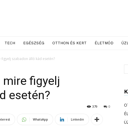
TECH
EGÉSZSÉG
OTTHON ÉS KERT
ÉLETMÓD
ÜZ
 figyelj szabadon álló kád esetén?
mire figyelj
K
ád esetén?
O
379
0
É
nterest
WhatsApp
Linkedin
Ü