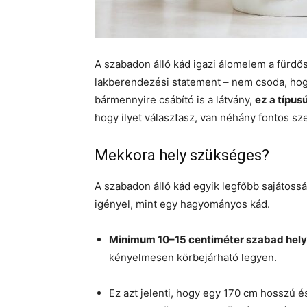
A szabadon álló kád igazi álomelem a fürdő
lakberendezési statement – nem csoda, hog
bármennyire csábító is a látvány,
ez a típu
hogy ilyet választasz, van néhány fontos s
Mekkora hely szükséges?
A szabadon álló kád egyik legfőbb sajátossá
igényel, mint egy hagyományos kád.
Minimum 10–15 centiméter szabad hely
kényelmesen körbejárható legyen.
Ez azt jelenti, hogy egy 170 cm hosszú 