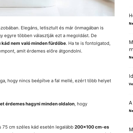
H
N
szobában. Elegáns, letisztult és már önmagában is
y egyre többen választják ezt a megoldást. De
M
sú kád nem való minden fürdőbe
. Ha te is fontolgatod,
m
zempont, amit érdemes előre átgondolni.
N
I
ga, hogy nincs beépítve a fal mellé, ezért több helyet
Ve
A
et érdemes hagyni minden oldalon
, hogy
N
és 75 cm széles kád esetén legalább
200×100 cm-es
M