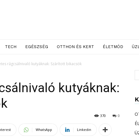
TECH
EGÉSZSÉG
OTTHON ÉS KERT
ÉLETMÓD
ÜZ
es rágcsálnivaló kutyáknak: Szárított bikacsök
sálnivaló kutyáknak:
K
ök
O
370
0
É
nterest
WhatsApp
Linkedin
Ü