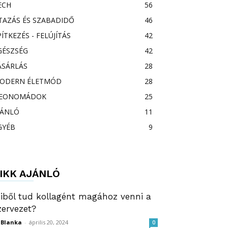
ECH
56
TAZÁS ÉS SZABADIDŐ
46
PÍTKEZÉS - FELÚJÍTÁS
42
GÉSZSÉG
42
ÁSÁRLÁS
28
ODERN ÉLETMÓD
28
EONOMÁDOK
25
JÁNLÓ
11
GYÉB
9
IKK AJÁNLÓ
iből tud kollagént magához venni a
zervezet?
ZBlanka
-
április 20, 2024
0