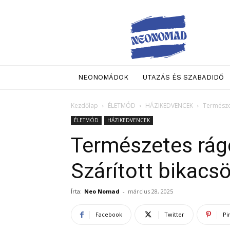
Neo
Nomad
NEONOMÁDOK
UTAZÁS ÉS SZABADIDŐ
Kezdőlap
ÉLETMÓD
HÁZIKEDVENCEK
Természet
ÉLETMÓD
HÁZIKEDVENCEK
Természetes rágc
Szárított bikacs
Írta:
Neo Nomad
-
március 28, 2025
Facebook
Twitter
Pi