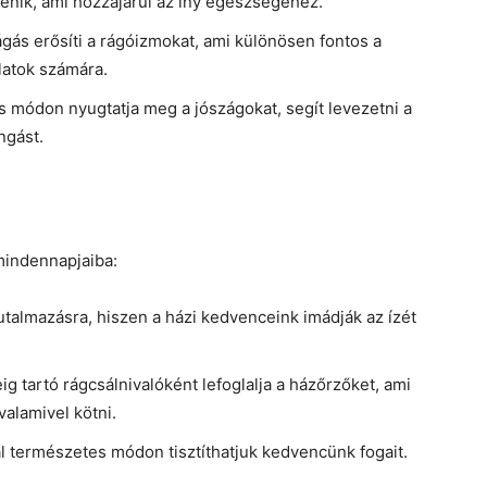
énik, ami hozzájárul az íny egészségéhez.
ágás erősíti a rágóizmokat, ami különösen fontos a
latok számára.
s módon nyugtatja meg a jószágokat, segít levezetni a
ngást.
mindennapjaiba:
jutalmazásra, hiszen a házi kedvenceink imádják az ízét
ig tartó rágcsálnivalóként lefoglalja a házőrzőket, ami
valamivel kötni.
l természetes módon tisztíthatjuk kedvencünk fogait.