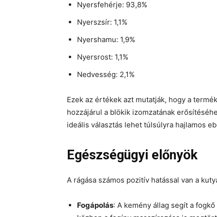
Nyersfehérje: 93,8%
Nyerszsír: 1,1%
Nyershamu: 1,9%
Nyersrost: 1,1%
Nedvesség: 2,1%
Ezek az értékek azt mutatják, hogy a termé
hozzájárul a blökik izomzatának erősítéséhe
ideális választás lehet túlsúlyra hajlamos e
Egészségügyi előnyök
A rágása számos pozitív hatással van a kut
Fogápolás
: A kemény állag segít a fogkő