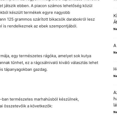
pet játszik ebben. A piacon számos lehetőség közül
okból készült termékek egyre nagyobb
K
n 125 grammos szárított bikacsök darabokról lesz
Á
l is rendelkeznek az ebek szempontjából.
N
A
N
formája, egy természetes rágóka, amelyet sok kutya
annak tűnhet, ez a rágcsálnivaló kiváló választás lehet
H
és tápanyagokban gazdag.
N
A
h
%-ban természetes marhahúsból készülnek,
l
ai összetevőik a következők:
N