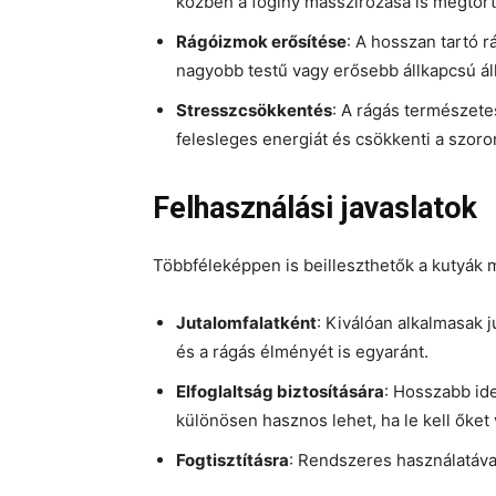
közben a fogíny masszírozása is megtört
Rágóizmok erősítése
: A hosszan tartó r
nagyobb testű vagy erősebb állkapcsú ál
Stresszcsökkentés
: A rágás természete
felesleges energiát és csökkenti a szoro
Felhasználási javaslatok
Többféleképpen is beilleszthetők a kutyák 
Jutalomfalatként
: Kiválóan alkalmasak 
és a rágás élményét is egyaránt.
Elfoglaltság biztosítására
: Hosszabb ide
különösen hasznos lehet, ha le kell őket 
Fogtisztításra
: Rendszeres használatáva