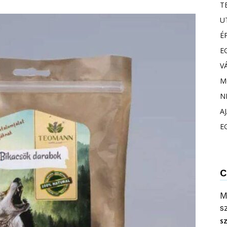
T
U
É
E
V
M
N
A
E
C
M
s
S