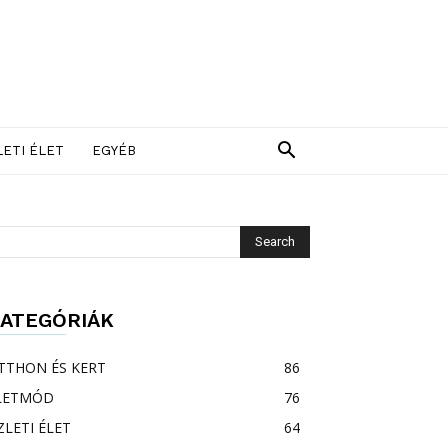
LETI ÉLET
EGYÉB
ATEGÓRIÁK
TTHON ÉS KERT
86
LETMÓD
76
ZLETI ÉLET
64