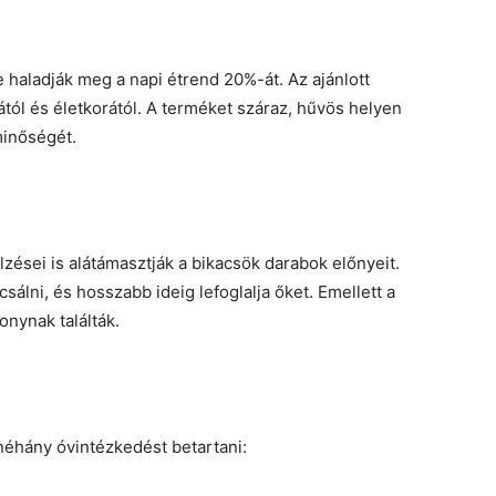
e haladják meg a napi étrend 20%-át. Az ajánlott
ától és életkorától. A terméket száraz, hűvös helyen
minőségét.
lzései is alátámasztják a bikacsök darabok előnyeit.
álni, és hosszabb ideig lefoglalja őket. Emellett a
nynak találták.
néhány óvintézkedést betartani: