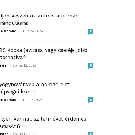
lljon készen az autó is a nomád
irándulásra!
eo Nomad
-
július 24, 2024
0
BS kocka javítása vagy cseréje jobb
lternatíva?
ivien
-
április 12, 2023
0
yógynövények a nomád élet
zépségei között
eo Nomad
-
július 13, 2023
0
ilyen kannabisz terméket érdemes
ásárolni?
ivien
-
április 12, 2023
0