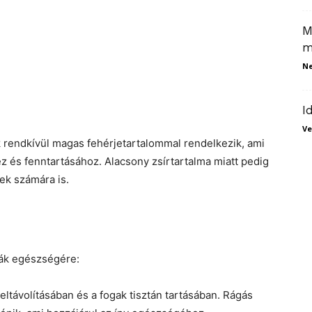
M
m
N
I
Ve
k rendkívül magas fehérjetartalommal rendelkezik, ami
z és fenntartásához. Alacsony zsírtartalma miatt pedig
bek számára is.
yák egészségére:
 eltávolításában és a fogak tisztán tartásában. Rágás