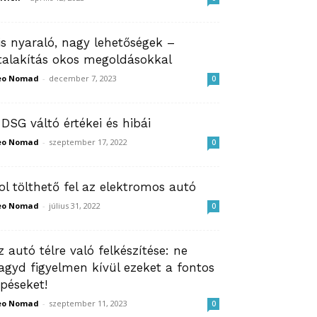
is nyaraló, nagy lehetőségek –
talakítás okos megoldásokkal
eo Nomad
-
december 7, 2023
0
 DSG váltó értékei és hibái
eo Nomad
-
szeptember 17, 2022
0
ol tölthető fel az elektromos autó
eo Nomad
-
július 31, 2022
0
z autó télre való felkészítése: ne
agyd figyelmen kívül ezeket a fontos
épéseket!
eo Nomad
-
szeptember 11, 2023
0