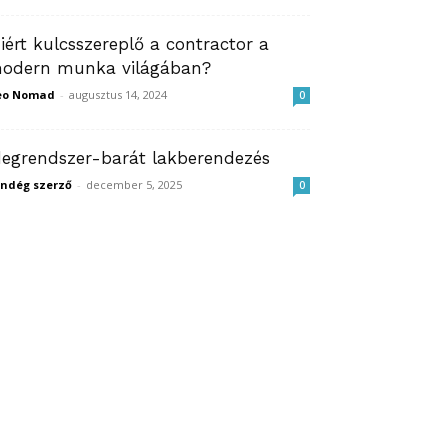
iért kulcsszereplő a contractor a
odern munka világában?
eo Nomad
-
augusztus 14, 2024
0
degrendszer-barát lakberendezés
ndég szerző
-
december 5, 2025
0