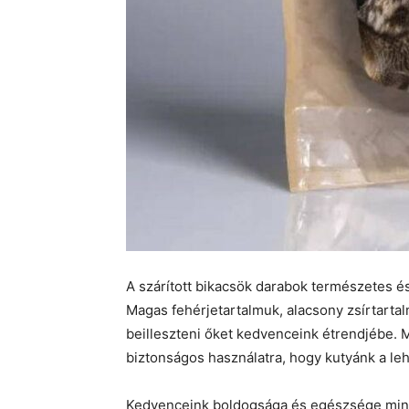
A szárított bikacsök darabok természetes é
Magas fehérjetartalmuk, alacsony zsírtartal
beilleszteni őket kedvenceink étrendjébe. 
biztonságos használatra, hogy kutyánk a le
Kedvenceink boldogsága és egészsége minda