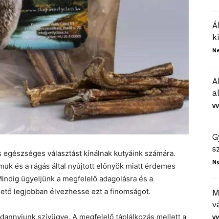
Á
k
N
A
a
VV
G
s
s egészséges választást kínálnak kutyáink számára.
N
muk és a rágás által nyújtott előnyök miatt érdemes
Mindig ügyeljünk a megfelelő adagolásra és a
hető legjobban élvezhesse ezt a finomságot.
M
v
nnyiunk szívügye. A megfelelő táplálkozás mellett a
VV