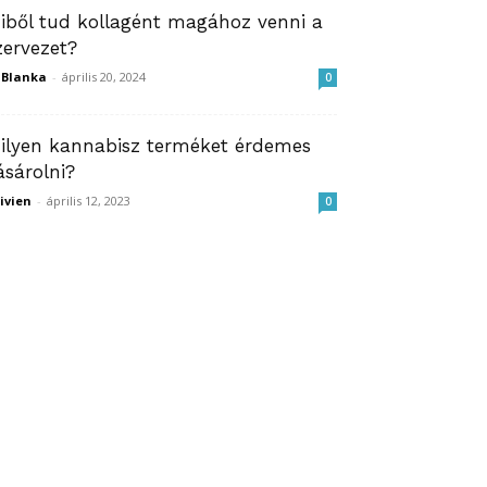
iből tud kollagént magához venni a
zervezet?
ZBlanka
-
április 20, 2024
0
ilyen kannabisz terméket érdemes
ásárolni?
ivien
-
április 12, 2023
0