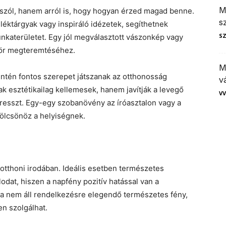
M
 szól, hanem arról is, hogy hogyan érzed magad benne.
s
léktárgyak vagy inspiráló idézetek, segíthetnek
S
nkaterületet. Egy jól megválasztott vászonkép vagy
gkör megteremtéséhez.
M
ntén fontos szerepet játszanak az otthonosság
v
esztétikailag kellemesek, hanem javítják a levegő
VV
tresszt. Egy-egy szobanövény az íróasztalon vagy a
ölcsönöz a helyiségnek.
a
 otthoni irodában. Ideális esetben természetes
odat, hiszen a napfény pozitív hatással van a
ha nem áll rendelkezésre elegendő természetes fény,
en szolgálhat.