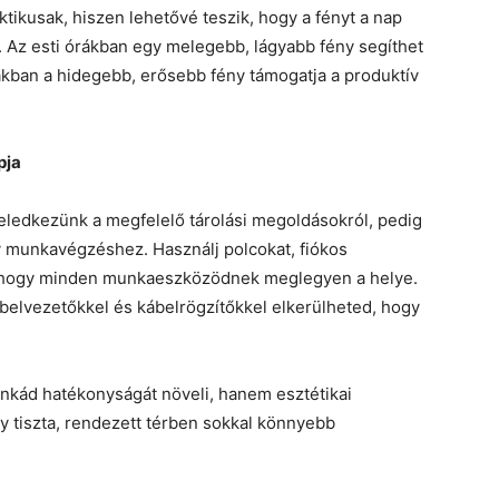
ktikusak, hiszen lehetővé teszik, hogy a fényt a nap
. Az esti órákban egy melegebb, lágyabb fény segíthet
kban a hidegebb, erősebb fény támogatja a produktív
pja
feledkezünk a megfelelő tárolási megoldásokról, pedig
 munkavégzéshez. Használj polcokat, fiókos
, hogy minden munkaeszközödnek meglegyen a helye.
belvezetőkkel és kábelrögzítőkkel elkerülheted, hogy
kád hatékonyságát növeli, hanem esztétikai
y tiszta, rendezett térben sokkal könnyebb