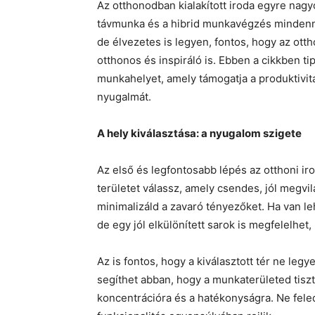
Az otthonodban kialakított iroda egyre nagy
távmunka és a hibrid munkavégzés mindenn
de élvezetes is legyen, fontos, hogy az ott
otthonos és inspiráló is. Ebben a cikkben ti
munkahelyet, amely támogatja a produktivi
nyugalmát.
A hely kiválasztása: a nyugalom szigete
Az első és legfontosabb lépés az otthoni ir
területet válassz, amely csendes, jól megvilá
minimalizáld a zavaró tényezőket. Ha van le
de egy jól elkülönített sarok is megfelelhet
Az is fontos, hogy a kiválasztott tér ne leg
segíthet abban, hogy a munkaterületed tiszt
koncentrációra és a hatékonyságra. Ne feled