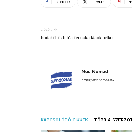
Facebook
Twitter
Pi
Előző cikk
Irodaköltöztetés fennakadások nélkül
Neo Nomad
https://neonomad.hu
KAPCSOLÓDÓ CIKKEK
TÖBB A SZERZŐ