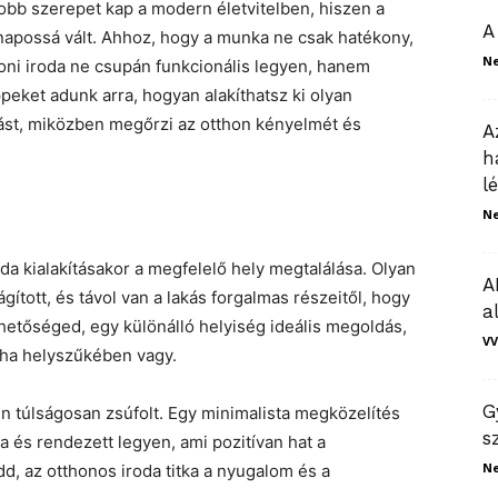
obb szerepet kap a modern életvitelben, hiszen a
A
apossá vált. Ahhoz, hogy a munka ne csak hatékony,
N
honi iroda ne csupán funkcionális legyen, hanem
ppeket adunk arra, hogyan alakíthatsz ki olyan
tást, miközben megőrzi az otthon kényelmét és
A
h
l
N
oda kialakításakor a megfelelő hely megtalálása. Olyan
A
gított, és távol van a lakás forgalmas részeitől, hogy
a
hetőséged, egy különálló helyiség ideális megoldás,
VV
, ha helyszűkében vagy.
G
yen túlságosan zsúfolt. Egy minimalista megközelítés
s
a és rendezett legyen, ami pozitívan hat a
N
d, az otthonos iroda titka a nyugalom és a