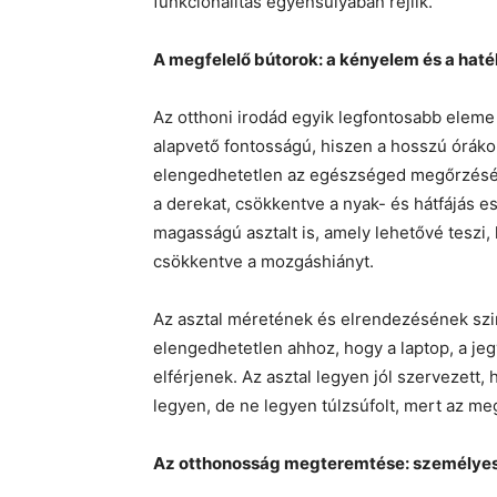
funkcionalitás egyensúlyában rejlik.
A megfelelő bútorok: a kényelem és a hat
Az otthoni irodád egyik legfontosabb eleme
alapvető fontosságú, hiszen a hosszú órákon
elengedhetetlen az egészséged megőrzéséhe
a derekat, csökkentve a nyak- és hátfájás es
magasságú asztalt is, amely lehetővé teszi, 
csökkentve a mozgáshiányt.
Az asztal méretének és elrendezésének szi
elengedhetetlen ahhoz, hogy a laptop, a 
elférjenek. Az asztal legyen jól szervezet
legyen, de ne legyen túlzsúfolt, mert az me
Az otthonosság megteremtése: személyes 