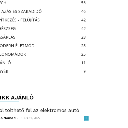
ECH
56
TAZÁS ÉS SZABADIDŐ
46
PÍTKEZÉS - FELÚJÍTÁS
42
GÉSZSÉG
42
ÁSÁRLÁS
28
ODERN ÉLETMÓD
28
EONOMÁDOK
25
JÁNLÓ
11
GYÉB
9
IKK AJÁNLÓ
ol tölthető fel az elektromos autó
eo Nomad
-
július 31, 2022
0