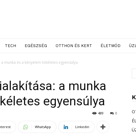
TECH
EGÉSZSÉG
OTTHON ÉS KERT
ÉLETMÓD
ÜZ
: a munka és a kényelem tökéletes egyensúlya
ialakítása: a munka
K
kéletes egyensúlya
O
489
0
É
nterest
WhatsApp
Linkedin
Ü