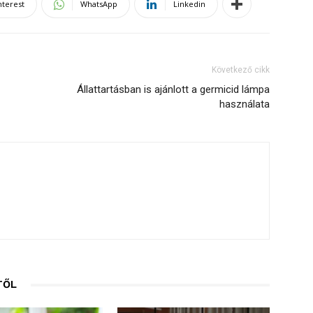
nterest
WhatsApp
Linkedin
Következő cikk
Állattartásban is ajánlott a germicid lámpa
használata
TŐL