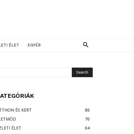
LETI ÉLET
EGYÉB
ATEGÓRIÁK
TTHON ÉS KERT
86
LETMÓD
76
ZLETI ÉLET
64