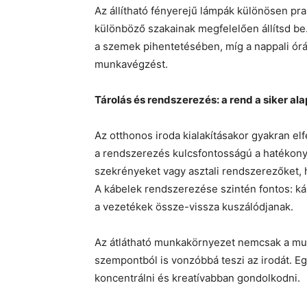
Az állítható fényerejű lámpák különösen pra
különböző szakainak megfelelően állítsd be
a szemek pihentetésében, míg a nappali órá
munkavégzést.
Tárolás és rendszerezés: a rend a siker ala
Az otthonos iroda kialakításakor gyakran el
a rendszerezés kulcsfontosságú a hatékony
szekrényeket vagy asztali rendszerezőket
A kábelek rendszerezése szintén fontos: ká
a vezetékek össze-vissza kuszálódjanak.
Az átlátható munkakörnyezet nemcsak a mun
szempontból is vonzóbbá teszi az irodát. Eg
koncentrálni és kreatívabban gondolkodni.