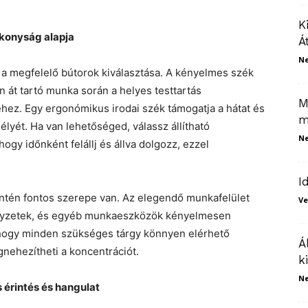
K
ékonyság alapja
Á
N
 a megfelelő bútorok kiválasztása. A kényelmes szék
 át tartó munka során a helyes testtartás
M
z. Egy ergonómikus irodai szék támogatja a hátat és
m
élyét. Ha van lehetőséged, válassz állítható
N
hogy időnként felállj és állva dolgozz, ezzel
I
ntén fontos szerepe van. Az elegendő munkafelület
Ve
jegyzetek, és egyéb munkaeszközök kényelmesen
t, hogy minden szükséges tárgy könnyen elérhető
Á
gnehezítheti a koncentrációt.
k
N
érintés és hangulat