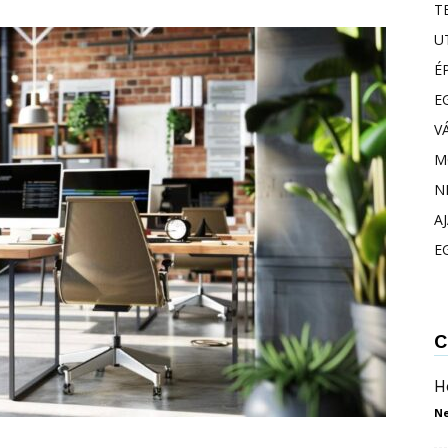
T
U
É
E
V
M
N
A
E
C
H
N