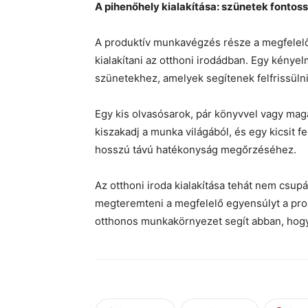
A pihenőhely kialakítása: szünetek fontos
A produktív munkavégzés része a megfelelő 
kialakítani az otthoni irodádban. Egy kényel
szünetekhez, amelyek segítenek felfrissülni 
Egy kis olvasósarok, pár könyvvel vagy maga
kiszakadj a munka világából, és egy kicsit f
hosszú távú hatékonyság megőrzéséhez.
Az otthoni iroda kialakítása tehát nem csup
megteremteni a megfelelő egyensúlyt a prod
otthonos munkakörnyezet segít abban, hog