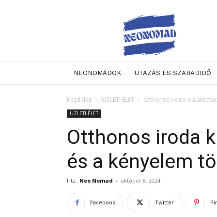
Neo
Nomad
NEONOMÁDOK
UTAZÁS ÉS SZABADIDŐ
Kezdőlap
ÜZLETI ÉLET
Otthonos iroda kialakítása
ÜZLETI ÉLET
Otthonos iroda k
és a kényelem tö
Írta:
Neo Nomad
-
október 8, 2024
Facebook
Twitter
Pi