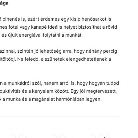
sága
pihenés is, ezért érdemes egy kis pihenősarkot is
mes fotel vagy kanapé ideális helyet biztosíthat a rövid
és újult energiával folytatni a munkát.
zinnal, szintén jó lehetőség arra, hogy néhány percig
eltöltődj. Ne feledd, a szünetek elengedhetetlenek a
án a munkádról szól, hanem arról is, hogy hogyan tudod
uktivitás és a kényelem között. Egy jól megtervezett,
y a munka és a magánélet harmóniában legyen.