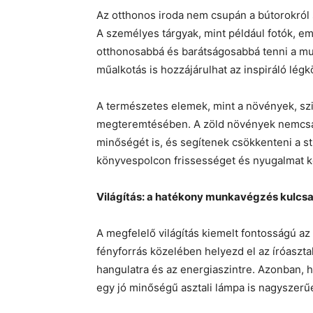
Az otthonos iroda nem csupán a bútorokról
A személyes tárgyak, mint például fotók, em
otthonosabbá és barátságosabbá tenni a mu
műalkotás is hozzájárulhat az inspiráló lé
A természetes elemek, mint a növények, szi
megteremtésében. A zöld növények nemcsak 
minőségét is, és segítenek csökkenteni a s
könyvespolcon frissességet és nyugalmat k
Világítás: a hatékony munkavégzés kulcs
A megfelelő világítás kiemelt fontosságú az
fényforrás közelében helyezd el az íróasztal
hangulatra és az energiaszintre. Azonban, 
egy jó minőségű asztali lámpa is nagyszerű