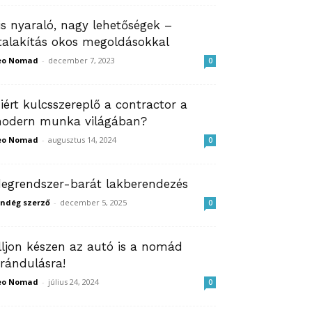
is nyaraló, nagy lehetőségek –
talakítás okos megoldásokkal
eo Nomad
-
december 7, 2023
0
iért kulcsszereplő a contractor a
odern munka világában?
eo Nomad
-
augusztus 14, 2024
0
degrendszer-barát lakberendezés
ndég szerző
-
december 5, 2025
0
lljon készen az autó is a nomád
irándulásra!
eo Nomad
-
július 24, 2024
0