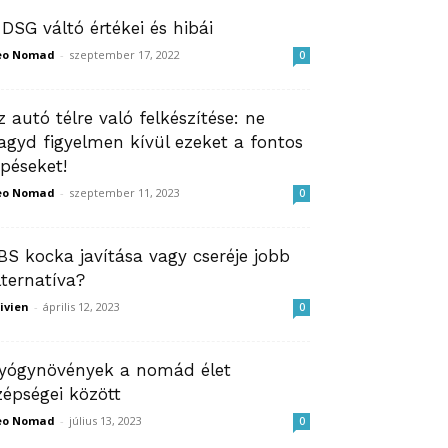
 DSG váltó értékei és hibái
eo Nomad
-
szeptember 17, 2022
0
z autó télre való felkészítése: ne
agyd figyelmen kívül ezeket a fontos
épéseket!
eo Nomad
-
szeptember 11, 2023
0
BS kocka javítása vagy cseréje jobb
lternatíva?
ivien
-
április 12, 2023
0
yógynövények a nomád élet
zépségei között
eo Nomad
-
július 13, 2023
0