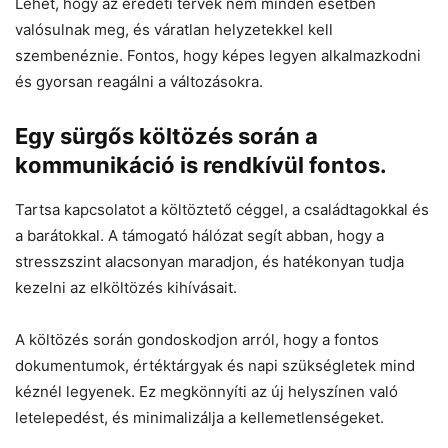
Lehet, hogy az eredeti tervek nem minden esetben
valósulnak meg, és váratlan helyzetekkel kell
szembenéznie. Fontos, hogy képes legyen alkalmazkodni
és gyorsan reagálni a változásokra.
Egy sürgős költözés során a
kommunikáció is rendkívül fontos.
Tartsa kapcsolatot a költöztető céggel, a családtagokkal és
a barátokkal. A támogató hálózat segít abban, hogy a
stresszszint alacsonyan maradjon, és hatékonyan tudja
kezelni az elköltözés kihívásait.
A költözés során gondoskodjon arról, hogy a fontos
dokumentumok, értéktárgyak és napi szükségletek mind
kéznél legyenek. Ez megkönnyíti az új helyszínen való
letelepedést, és minimalizálja a kellemetlenségeket.