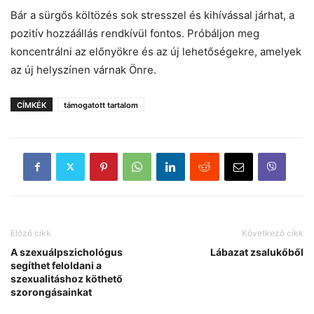
Bár a sürgős költözés sok stresszel és kihívással járhat, a
pozitív hozzáállás rendkívül fontos. Próbáljon meg
koncentrálni az előnyökre és az új lehetőségekre, amelyek
az új helyszínen várnak Önre.
CÍMKÉK
támogatott tartalom
Előző cikk
Következő cikk
A szexuálpszichológus
Lábazat zsalukőből
segíthet feloldani a
szexualitáshoz köthető
szorongásainkat