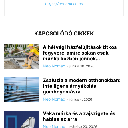
https://neonomad.hu
KAPCSOLÓDÓ CIKKEK
A hétvégi házfelújítások titkos
fegyvere, amire sokan csak
munka közben jönnek...
Neo Nomad
-
június 30, 2026
Zsaluzia a modern otthonokban:
Intelligens árnyékolás
gombnyomásra
Neo Nomad
-
június 4, 2026
Veka márka és a zajszigetelés
hatása az árra
Neo Nomad
-
március 20, 2026