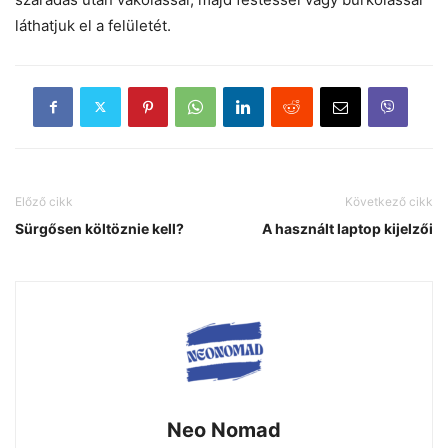
láthatjuk el a felületét.
Előző cikk
Következő cikk
Sürgősen költöznie kell?
A használt laptop kijelzői
Neo Nomad