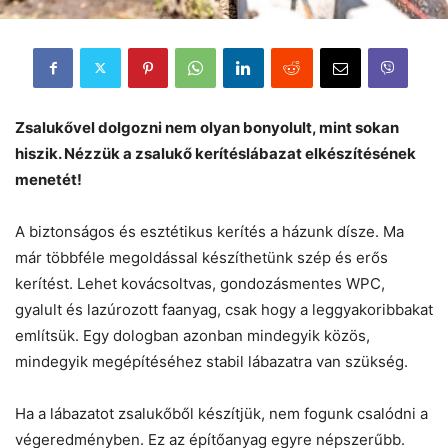
Zsalukővel dolgozni nem olyan bonyolult, mint sokan
hiszik. Nézzük a zsalukő kerítéslábazat elkészítésének
menetét!
A biztonságos és esztétikus kerítés a házunk dísze. Ma
már többféle megoldással készíthetünk szép és erős
kerítést. Lehet kovácsoltvas, gondozásmentes WPC,
gyalult és lazúrozott faanyag, csak hogy a leggyakoribbakat
említsük. Egy dologban azonban mindegyik közös,
mindegyik megépítéséhez stabil lábazatra van szükség.
Ha a lábazatot zsalukőből készítjük, nem fogunk csalódni a
végeredményben. Ez az építőanyag egyre népszerűbb.