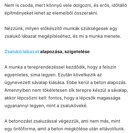
Nem is csoda, mert könnyű vele dolgozni, és erős, időtálló
építményeket lehet az elemeiből összerakni.
Nézzünk, milyen előkészítő munkák szükségesek egy
zsalukő lábazat megépítéséhez, és mi a munka menete.
Zsalukő lábazat
alapozása, szigetelése
A munka a tereprendezéssel kezdődik, hogy a felszín
egyenletes, sima legyen. Ezután következik az
úgynevezett sávalap kiásása. Ebbe kerül a beton alapozás.
Amennyiben nem tökéletesen sík terepre készül a sávalap,
akkor lépcsőzni kell: fontos, hogy a lépcsők magassága
ugyanannyi legyen, mint a zsaluköveké.
A betonozást zsaluzással végezzük, ami nem más, mint
egy öntőforma, amit a beton megkötése után eltávolítunk.