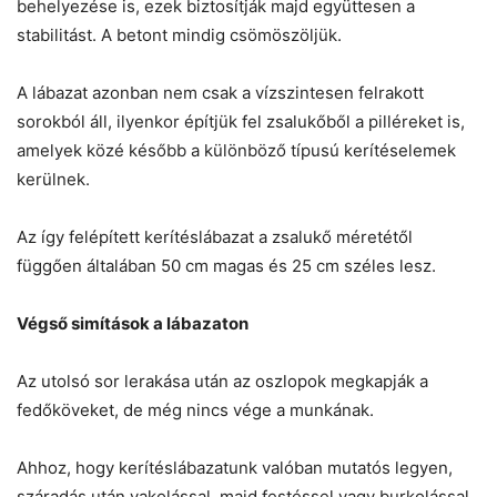
behelyezése is, ezek biztosítják majd együttesen a
stabilitást. A betont mindig csömöszöljük.
A lábazat azonban nem csak a vízszintesen felrakott
sorokból áll, ilyenkor építjük fel zsalukőből a pilléreket is,
amelyek közé később a különböző típusú kerítéselemek
kerülnek.
Az így felépített kerítéslábazat a zsalukő méretétől
függően általában 50 cm magas és 25 cm széles lesz.
Végső simítások a lábazaton
Az utolsó sor lerakása után az oszlopok megkapják a
fedőköveket, de még nincs vége a munkának.
Ahhoz, hogy kerítéslábazatunk valóban mutatós legyen,
száradás után vakolással, majd festéssel vagy burkolással