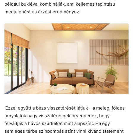
például bukléval kombinálják, ami kellemes tapintású
megjelenést és érzést eredményez.
‘Ezzel együtt a bézs visszatérését látjuk – a meleg, földes
árnyalatok nagy visszatérésnek örvendenek, hogy
felváltják a hűvös szürkéket mint alapszínt. Ha egy
semleges térbe színpompás színt vinni kívánó statement