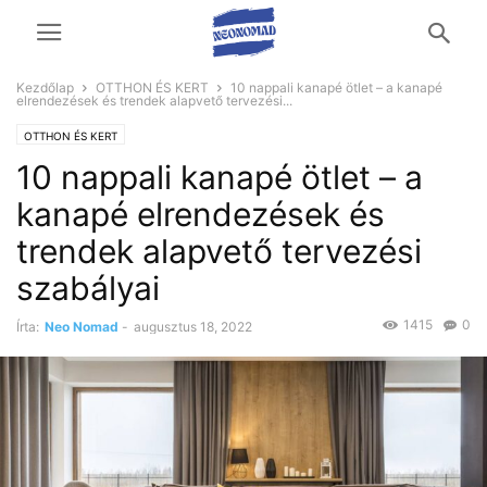
Kezdőlap
OTTHON ÉS KERT
10 nappali kanapé ötlet – a kanapé
elrendezések és trendek alapvető tervezési...
OTTHON ÉS KERT
10 nappali kanapé ötlet – a
kanapé elrendezések és
trendek alapvető tervezési
szabályai
1415
0
Írta:
Neo Nomad
-
augusztus 18, 2022