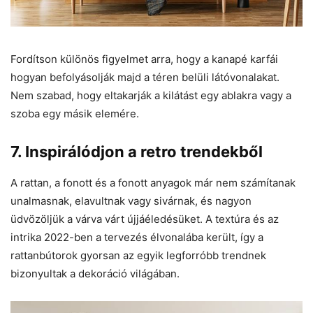
Fordítson különös figyelmet arra, hogy a kanapé karfái
hogyan befolyásolják majd a téren belüli látóvonalakat.
Nem szabad, hogy eltakarják a kilátást egy ablakra vagy a
szoba egy másik elemére.
7. Inspirálódjon a retro trendekből
A rattan, a fonott és a fonott anyagok már nem számítanak
unalmasnak, elavultnak vagy sivárnak, és nagyon
üdvözöljük a várva várt újjáéledésüket. A textúra és az
intrika 2022-ben a tervezés élvonalába került, így a
rattanbútorok gyorsan az egyik legforróbb trendnek
bizonyultak a dekoráció világában.