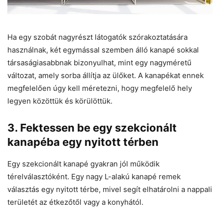
Ha egy szobát nagyrészt látogatók szórakoztatására
használnak, két egymással szemben álló kanapé sokkal
társaságiasabbnak bizonyulhat, mint egy nagyméretű
változat, amely sorba állítja az ülőket. A kanapékat ennek
megfelelően úgy kell méretezni, hogy megfelelő hely
legyen közöttük és körülöttük.
3. Fektessen be egy szekcionált
kanapéba egy nyitott térben
Egy szekcionált kanapé gyakran jól működik
térelválasztóként. Egy nagy L-alakú kanapé remek
választás egy nyitott térbe, mivel segít elhatárolni a nappali
területét az étkezőtől vagy a konyhától.