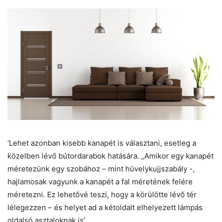
‘Lehet azonban kisebb kanapét is választani, esetleg a
közelben lévő bútordarabok hatására. „Amikor egy kanapét
méretezünk egy szobához – mint hüvelykujjszabály -,
hajlamosak vagyunk a kanapét a fal méretének felére
méretezni. Ez lehetővé teszi, hogy a körülötte lévő tér
lélegezzen – és helyet ad a kétoldalt elhelyezett lámpás
oldalsó asztaloknak is’.