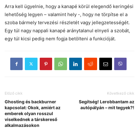
Arra kell ügyelnie, hogy a kanapé körül elegendő keringési
lehetőség legyen – valamint hely -, hogy ne törpítse el a
szoba bármely tervezési részletét vagy jellegzetességét.
Egy túl nagy nappali kanapé aránytalanul elnyeli a szobát,
egy túl kicsi pedig nem fogja betölteni a funkcióját.
Előző cikk
Következő cikk
Ghosting és backburner
Segítség! Lerobbantam az
kapcsolat: Okok, amiért az
autópályán – mit tegyek?!
emberek olyan rosszul
viselkednek a társkereső
alkalmazásokon