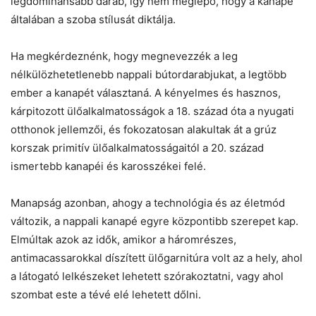
legdominánsabb darab, így nem meglepő, hogy a kanapé
általában a szoba stílusát diktálja.
Ha megkérdeznénk, hogy megnevezzék a leg
nélkülözhetetlenebb nappali bútordarabjukat, a legtöbb
ember a kanapét választaná. A kényelmes és hasznos,
kárpitozott ülőalkalmatosságok a 18. század óta a nyugati
otthonok jellemzői, és fokozatosan alakultak át a grúz
korszak primitív ülőalkalmatosságaitól a 20. század
ismertebb kanapéi és karosszékei felé.
Manapság azonban, ahogy a technológia és az életmód
változik, a nappali kanapé egyre központibb szerepet kap.
Elmúltak azok az idők, amikor a háromrészes,
antimacassarokkal díszített ülőgarnitúra volt az a hely, ahol
a látogató lelkészeket lehetett szórakoztatni, vagy ahol
szombat este a tévé elé lehetett dőlni.