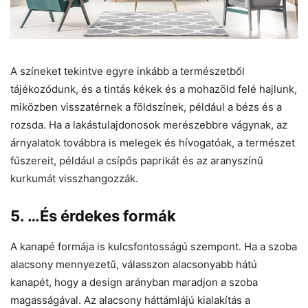
A színeket tekintve egyre inkább a természetből
tájékozódunk, és a tintás kékek és a mohazöld felé hajlunk,
miközben visszatérnek a földszínek, például a bézs és a
rozsda. Ha a lakástulajdonosok merészebbre vágynak, az
árnyalatok továbbra is melegek és hívogatóak, a természet
fűszereit, például a csípős paprikát és az aranyszínű
kurkumát visszhangozzák.
5. …És érdekes formák
A kanapé formája is kulcsfontosságú szempont. Ha a szoba
alacsony mennyezetű, válasszon alacsonyabb hátú
kanapét, hogy a design arányban maradjon a szoba
magasságával. Az alacsony háttámlájú kialakítás a