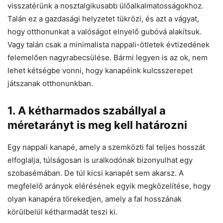
visszatérünk a nosztalgikusabb ülőalkalmatosságokhoz.
Talán ez a gazdasági helyzetet tükrözi, és azt a vágyat,
hogy otthonunkat a valóságot elnyelő gubóvá alakítsuk.
Vagy talán csak a minimalista nappali-ötletek évtizedének
felemelően nagyrabecsülése. Bármi legyen is az ok, nem
lehet kétségbe vonni, hogy kanapéink kulcsszerepet
játszanak otthonunkban.
1. A kétharmados szabállyal a
méretarányt is meg kell határozni
Egy nappali kanapé, amely a szemközti fal teljes hosszát
elfoglalja, túlságosan is uralkodónak bizonyulhat egy
szobasémában. De túl kicsi kanapét sem akarsz. A
megfelelő arányok elérésének egyik megközelítése, hogy
olyan kanapéra törekedjen, amely a fal hosszának
körülbelül kétharmadát teszi ki.