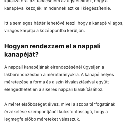
katalizátora, azt tanácsolom az ügyfeleknek, hogy a
kanapéval kezdjék; mindennek azt kell kiegészítenie.
Itt a semleges háttér lehetővé teszi, hogy a kanapé világos,
virágos kárpitja a középpontba kerüljön.
Hogyan rendezzem el a nappali
kanapéját?
A nappali kanapéjának elrendezésénél ügyeljen a
lakberendezésben a méretarányokra. A kanapé helyes
méretezése a forma és a szín kiválasztásával együtt
elengedhetetlen a sikeres nappali kialakításához.
A méret elsőbbséget élvez, mivel a szoba térfogatának
érzékelése szempontjából kulcsfontosságú, hogy a
legmegfelelőbb méreteket válasszuk.