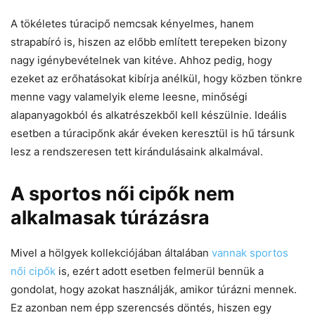
A tökéletes túracipő nemcsak kényelmes, hanem
strapabíró is, hiszen az előbb említett terepeken bizony
nagy igénybevételnek van kitéve. Ahhoz pedig, hogy
ezeket az erőhatásokat kibírja anélkül, hogy közben tönkre
menne vagy valamelyik eleme leesne, minőségi
alapanyagokból és alkatrészekből kell készülnie. Ideális
esetben a túracipőnk akár éveken keresztül is hű társunk
lesz a rendszeresen tett kirándulásaink alkalmával.
A sportos női cipők nem
alkalmasak túrázásra
Mivel a hölgyek kollekciójában általában
vannak sportos
női cipők
is, ezért adott esetben felmerül bennük a
gondolat, hogy azokat használják, amikor túrázni mennek.
Ez azonban nem épp szerencsés döntés, hiszen egy