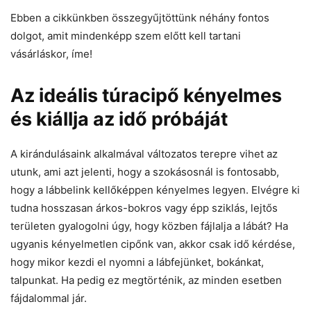
Ebben a cikkünkben összegyűjtöttünk néhány fontos
dolgot, amit mindenképp szem előtt kell tartani
vásárláskor, íme!
Az ideális túracipő kényelmes
és kiállja az idő próbáját
A kirándulásaink alkalmával változatos terepre vihet az
utunk, ami azt jelenti, hogy a szokásosnál is fontosabb,
hogy a lábbelink kellőképpen kényelmes legyen. Elvégre ki
tudna hosszasan árkos-bokros vagy épp sziklás, lejtős
területen gyalogolni úgy, hogy közben fájlalja a lábát? Ha
ugyanis kényelmetlen cipőnk van, akkor csak idő kérdése,
hogy mikor kezdi el nyomni a lábfejünket, bokánkat,
talpunkat. Ha pedig ez megtörténik, az minden esetben
fájdalommal jár.