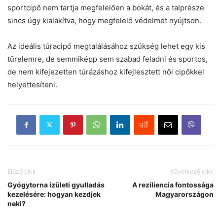
sportcipő nem tartja megfelelően a bokát, és a talprésze
sincs úgy kialakítva, hogy megfelelő védelmet nyújtson.
Az ideális túracipő megtalálásához szükség lehet egy kis
türelemre, de semmiképp sem szabad feladni és sportos,
de nem kifejezetten túrázáshoz kifejlesztett női cipőkkel
helyettesíteni.
Előző cikk
Következő cikk
Gyógytorna ízületi gyulladás
A reziliencia fontossága
kezelésére: hogyan kezdjek
Magyarországon
neki?