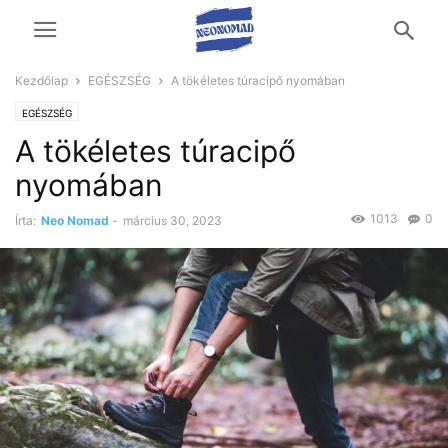
Kezdőlap
EGÉSZSÉG
A tökéletes túracipő nyomában
EGÉSZSÉG
A tökéletes túracipő
nyomában
1013
0
Írta:
Neo Nomad
-
március 30, 2023