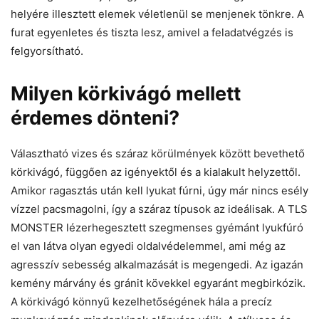
helyére illesztett elemek véletlenül se menjenek tönkre. A
furat egyenletes és tiszta lesz, amivel a feladatvégzés is
felgyorsítható.
Milyen körkivágó mellett
érdemes dönteni?
Választható vizes és száraz körülmények között bevethető
körkivágó, függően az igényektől és a kialakult helyzettől.
Amikor ragasztás után kell lyukat fúrni, úgy már nincs esély
vízzel pacsmagolni, így a száraz típusok az ideálisak. A TLS
MONSTER lézerhegesztett szegmenses gyémánt lyukfúró
el van látva olyan egyedi oldalvédelemmel, ami még az
agresszív sebesség alkalmazását is megengedi. Az igazán
kemény márvány és gránit kövekkel egyaránt megbirkózik.
A körkivágó könnyű kezelhetőségének hála a precíz