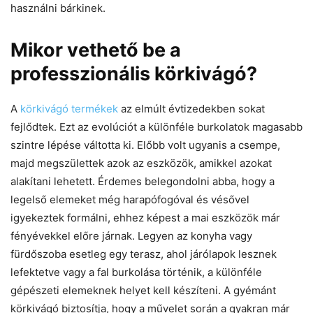
használni bárkinek.
Mikor vethető be a
professzionális körkivágó?
A
körkivágó termékek
az elmúlt évtizedekben sokat
fejlődtek. Ezt az evolúciót a különféle burkolatok magasabb
szintre lépése váltotta ki. Előbb volt ugyanis a csempe,
majd megszülettek azok az eszközök, amikkel azokat
alakítani lehetett. Érdemes belegondolni abba, hogy a
legelső elemeket még harapófogóval és vésővel
igyekeztek formálni, ehhez képest a mai eszközök már
fényévekkel előre járnak. Legyen az konyha vagy
fürdőszoba esetleg egy terasz, ahol járólapok lesznek
lefektetve vagy a fal burkolása történik, a különféle
gépészeti elemeknek helyet kell készíteni. A gyémánt
körkivágó biztosítja, hogy a művelet során a gyakran már