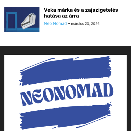
Veka márka és a zajszigetelés
hatása az árra
Neo Nomad
-
március 20, 2026