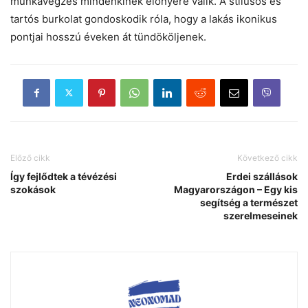
munkavégzés mindenkinek előnyére válik. A stílusos és
tartós burkolat gondoskodik róla, hogy a lakás ikonikus
pontjai hosszú éveken át tündököljenek.
Előző cikk
Következő cikk
Így fejlődtek a tévézési
Erdei szállások
szokások
Magyarországon – Egy kis
segítség a természet
szerelmeseinek