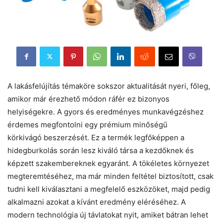
A lakásfelújítás témaköre sokszor aktualitását nyeri, főleg,
amikor már érezhető módon ráfér ez bizonyos
helyiségekre. A gyors és eredményes munkavégzéshez
érdemes megfontolni egy prémium minőségű
körkivágó beszerzését. Ez a termék legfőképpen a
hidegburkolás során lesz kiváló társa a kezdőknek és
képzett szakembereknek egyaránt. A tökéletes környezet
megteremtéséhez, ma már minden feltétel biztosított, csak
tudni kell kiválasztani a megfelelő eszközöket, majd pedig
alkalmazni azokat a kívánt eredmény eléréséhez. A
modern technológia új távlatokat nyit, amiket bátran lehet