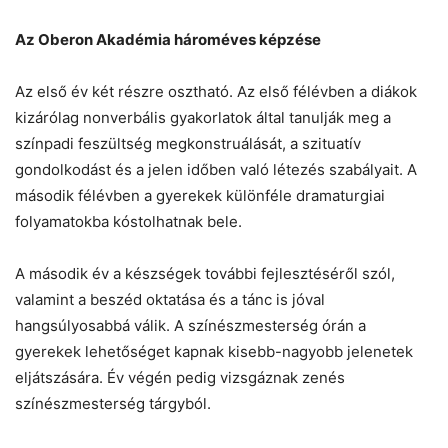
Az Oberon Akadémia hároméves képzése
Az első év két részre osztható. Az első félévben a diákok
kizárólag nonverbális gyakorlatok által tanulják meg a
színpadi feszültség megkonstruálását, a szituatív
gondolkodást és a jelen időben való létezés szabályait. A
második félévben a gyerekek különféle dramaturgiai
folyamatokba kóstolhatnak bele.
A második év a készségek további fejlesztéséről szól,
valamint a beszéd oktatása és a tánc is jóval
hangsúlyosabbá válik. A színészmesterség órán a
gyerekek lehetőséget kapnak kisebb-nagyobb jelenetek
eljátszására. Év végén pedig vizsgáznak zenés
színészmesterség tárgyból.