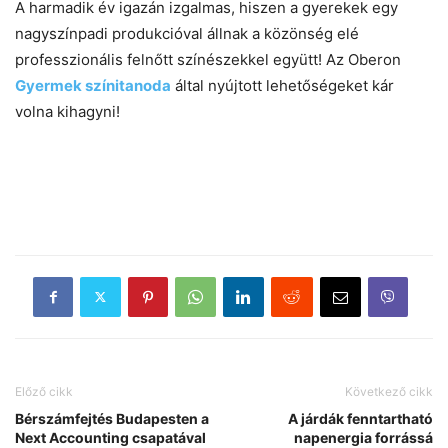
A harmadik év igazán izgalmas, hiszen a gyerekek egy
nagyszínpadi produkcióval állnak a közönség elé
professzionális felnőtt színészekkel együtt! Az Oberon
Gyermek színitanoda
által nyújtott lehetőségeket kár
volna kihagyni!
Előző cikk
Következő cikk
Bérszámfejtés Budapesten a
A járdák fenntartható
Next Accounting csapatával
napenergia forrássá