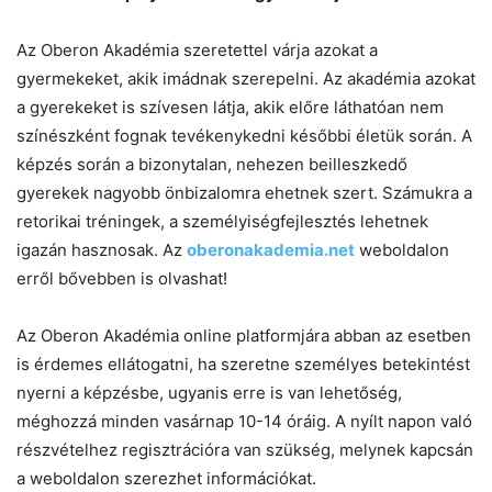
Az Oberon Akadémia szeretettel várja azokat a
gyermekeket, akik imádnak szerepelni. Az akadémia azokat
a gyerekeket is szívesen látja, akik előre láthatóan nem
színészként fognak tevékenykedni későbbi életük során. A
képzés során a bizonytalan, nehezen beilleszkedő
gyerekek nagyobb önbizalomra ehetnek szert. Számukra a
retorikai tréningek, a személyiségfejlesztés lehetnek
igazán hasznosak. Az
oberonakademia.net
weboldalon
erről bővebben is olvashat!
Az Oberon Akadémia online platformjára abban az esetben
is érdemes ellátogatni, ha szeretne személyes betekintést
nyerni a képzésbe, ugyanis erre is van lehetőség,
méghozzá minden vasárnap 10-14 óráig. A nyílt napon való
részvételhez regisztrációra van szükség, melynek kapcsán
a weboldalon szerezhet információkat.