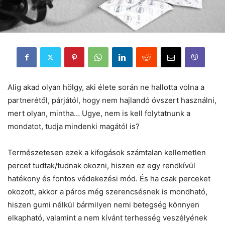
Alig akad olyan hölgy, aki élete során ne hallotta volna a
partnerétől, párjától, hogy nem hajlandó óvszert használni,
mert olyan, mintha… Ugye, nem is kell folytatnunk a
mondatot, tudja mindenki magától is?
Természetesen ezek a kifogások számtalan kellemetlen
percet tudtak/tudnak okozni, hiszen ez egy rendkívül
hatékony és fontos védekezési mód. És ha csak perceket
okozott, akkor a páros még szerencsésnek is mondható,
hiszen gumi nélkül bármilyen nemi betegség könnyen
elkapható, valamint a nem kívánt terhesség veszélyének