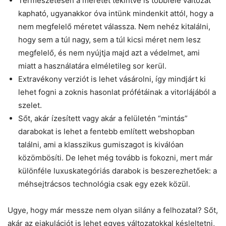
Természetesen a méretet tekintve is többféle változat
kapható, ugyanakkor óva intünk mindenkit attól, hogy a
nem megfelelő méretet válassza. Nem nehéz kitalálni,
hogy sem a túl nagy, sem a túl kicsi méret nem lesz
megfelelő, és nem nyújtja majd azt a védelmet, ami
miatt a használatára elméletileg sor kerül.
Extravékony verziót is lehet vásárolni, így mindjárt ki
lehet fogni a zoknis hasonlat prófétáinak a vitorlájából a
szelet.
Sőt, akár ízesített vagy akár a felületén “mintás”
darabokat is lehet a fentebb említett webshopban
találni, ami a klasszikus gumiszagot is kiválóan
közömbösíti. De lehet még tovább is fokozni, mert már
különféle luxuskategóriás darabok is beszerezhetőek: a
méhsejtrácsos technológia csak egy ezek közül.
Ugye, hogy már messze nem olyan silány a felhozatal? Sőt,
akár az ejakulációt is lehet egyes változatokkal késleltetni,