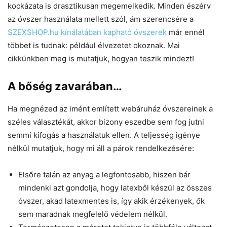
kockázata is drasztikusan megemelkedik. Minden észérv
az óvszer használata mellett szól, ám szerencsére a
SZEXSHOP.hu kínálatában kapható óvszerek
már ennél
többet is tudnak: például élvezetet okoznak. Mai
cikkünkben meg is mutatjuk, hogyan teszik mindezt!
A bőség zavarában…
Ha megnézed az imént említett webáruház óvszereinek a
széles választékát, akkor bizony eszedbe sem fog jutni
semmi kifogás a használatuk ellen. A teljesség igénye
nélkül mutatjuk, hogy mi áll a párok rendelkezésére:
Elsőre talán az anyag a legfontosabb, hiszen bár
mindenki azt gondolja, hogy latexből készül az összes
óvszer, akad latexmentes is, így akik érzékenyek, ők
sem maradnak megfelelő védelem nélkül.