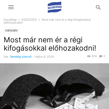
Kezdőlap
EGÉSZSÉG
Most már nem ér a régi kifogásokkal
előhozakodni!
EGÉSZSÉG
Most már nem ér a régi
kifogásokkal előhozakodni!
674
0
Írta:
Vendég szerző
-
május 9, 2024