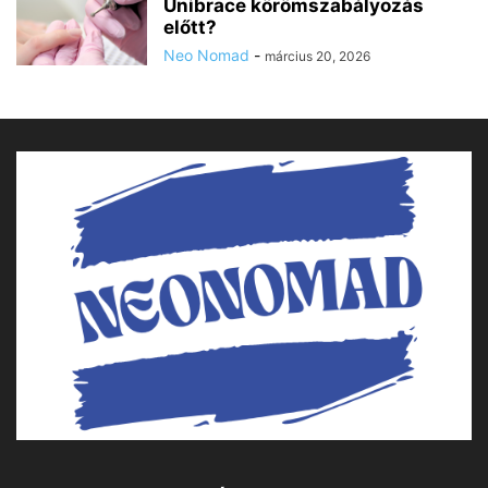
Unibrace körömszabályozás
előtt?
Neo Nomad
-
március 20, 2026