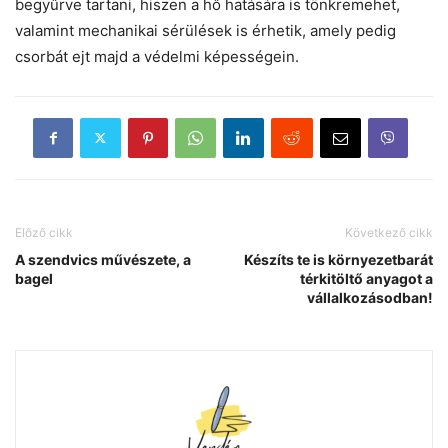
begyűrve tartani, hiszen a hő hatására is tönkremehet,
valamint mechanikai sérülések is érhetik, amely pedig
csorbát ejt majd a védelmi képességein.
Előző cikk
Következő cikk
A szendvics művészete, a
Készíts te is környezetbarát
bagel
térkitöltő anyagot a
vállalkozásodban!