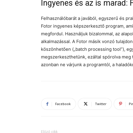
Ingyenes és az is marad: 
Felhasználóbarát a javából, egyszerű és prak
Fotor ingyenes képszerkesztő program, ami 
megfordul. Használjuk bizalommal, az alapok
alkalmazással. A Fotor másik vonzó tulajdo
köszönhetően („batch processing tool”), e
megszerkeszthetünk, ezáltal spórolva meg 
azonban ne várjunk a programtól, a haladók
Facebook
Twitter
Pi
Előző cikk