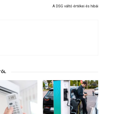
A DSG váltó értékei és hibái
TŐL