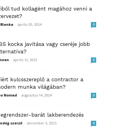
iből tud kollagént magához venni a
zervezet?
ZBlanka
-
április 20, 2024
0
BS kocka javítása vagy cseréje jobb
lternatíva?
ivien
-
április 12, 2023
0
iért kulcsszereplő a contractor a
odern munka világában?
eo Nomad
-
augusztus 14, 2024
0
degrendszer-barát lakberendezés
ndég szerző
-
december 5, 2025
0