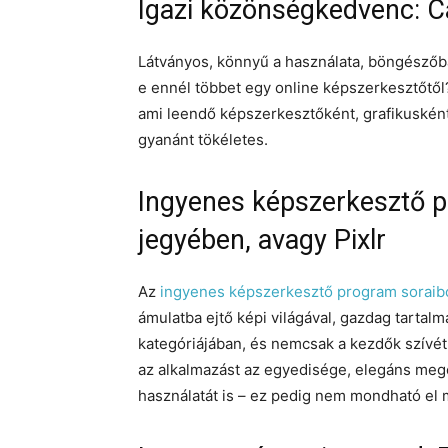
Igazi közönségkedvenc: C
Látványos, könnyű a használata, böngészőb
e ennél többet egy online képszerkesztőtől
ami leendő képszerkesztőként, grafikusként
gyanánt tökéletes.
Ingyenes képszerkesztő p
jegyében, avagy Pixlr
Az
ingyenes képszerkesztő program soraiból
ámulatba ejtő képi világával, gazdag tartal
kategóriájában, és nemcsak a kezdők szívé
az alkalmazást az egyedisége, elegáns mego
használatát is – ez pedig nem mondható el 