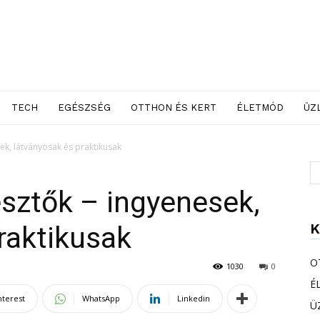
TECH
EGÉSZSÉG
OTTHON ÉS KERT
ÉLETMÓD
ÜZ
ek, látványosak és praktikusak
sztők – ingyenesek,
K
raktikusak
O
1030
0
É
nterest
WhatsApp
Linkedin
Ü