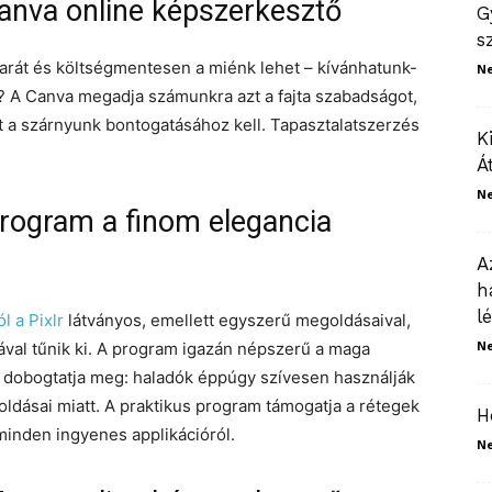
anva online képszerkesztő
G
s
arát és költségmentesen a miénk lehet – kívánhatunk-
N
? A Canva megadja számunkra azt a fajta szabadságot,
 a szárnyunk bontogatásához kell. Tapasztalatszerzés
K
Á
N
rogram a finom elegancia
A
h
l
 a Pixlr
látványos, emellett egyszerű megoldásaival,
N
mával tűnik ki. A program igazán népszerű a maga
t dobogtatja meg: haladók éppúgy szívesen használják
ldásai miatt. A praktikus program támogatja a rétegek
H
minden ingyenes applikációról.
N