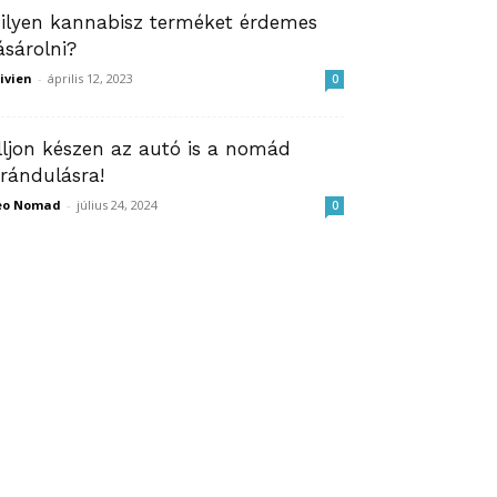
ilyen kannabisz terméket érdemes
ásárolni?
ivien
-
április 12, 2023
0
lljon készen az autó is a nomád
irándulásra!
eo Nomad
-
július 24, 2024
0