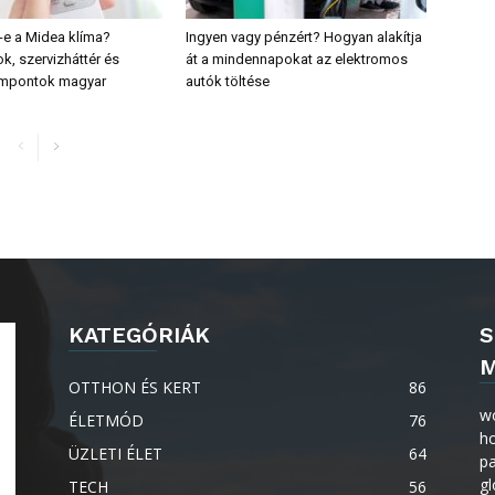
e a Midea klíma?
Ingyen vagy pénzért? Hogyan alakítja
k, szervizháttér és
át a mindennapokat az elektromos
empontok magyar
autók töltése
KATEGÓRIÁK
S
M
OTTHON ÉS KERT
86
w
ÉLETMÓD
76
h
ÜZLETI ÉLET
64
p
gl
TECH
56