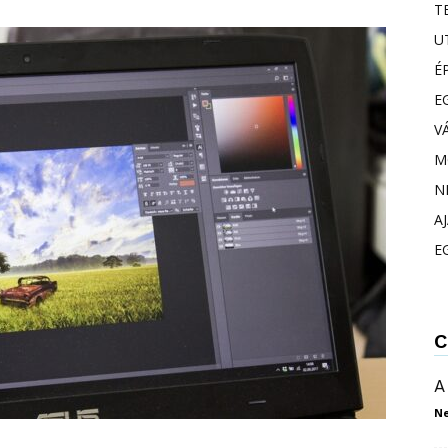
T
U
É
E
V
M
N
A
E
C
A
N