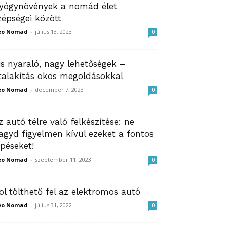
yógynövények a nomád élet
zépségei között
eo Nomad
-
július 13, 2023
0
is nyaraló, nagy lehetőségek –
talakítás okos megoldásokkal
eo Nomad
-
december 7, 2023
0
z autó télre való felkészítése: ne
agyd figyelmen kívül ezeket a fontos
épéseket!
eo Nomad
-
szeptember 11, 2023
0
ol tölthető fel az elektromos autó
eo Nomad
-
július 31, 2022
0