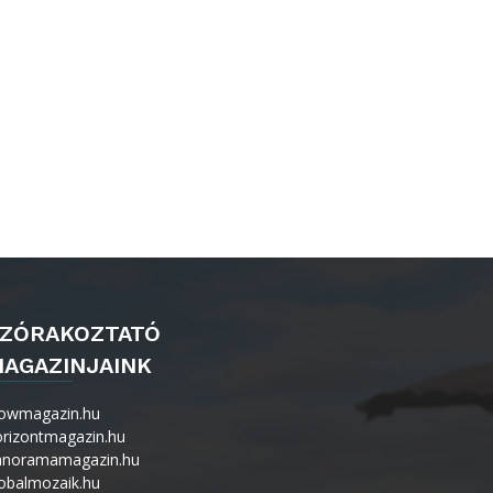
ZÓRAKOZTATÓ
AGAZINJAINK
owmagazin.hu
orizontmagazin.hu
anoramamagazin.hu
obalmozaik.hu