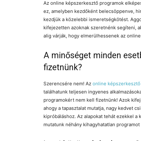
Az online képszerkesztő programok elképesz
ez, amelyben kezdőként belecsöppenve, hir
kezdjük a közelebbi ismeretségkötést. Ag
kifejezetten azoknak szeretnénk segíteni, ak
alig várják, hogy elmerülhessenek az onlin
A minőséget minden esetb
fizetnünk?
Szerencsére nem! Az
online képszerkeszt
találhatunk teljesen ingyenes alkalmazásoka
programokért nem kell fizetnünk! Azok kifeje
ahogy a tapasztalat mutatja, nagy kedvet cs
kipróbáláshoz. Az alapokat tehát ezekkel a 
mutatunk néhány kihagyhatatlan programot a