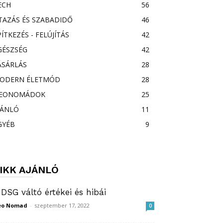
ECH
56
TAZÁS ÉS SZABADIDŐ
46
PÍTKEZÉS - FELÚJÍTÁS
42
GÉSZSÉG
42
ÁSÁRLÁS
28
ODERN ÉLETMÓD
28
EONOMÁDOK
25
JÁNLÓ
11
GYÉB
9
IKK AJÁNLÓ
 DSG váltó értékei és hibái
eo Nomad
-
szeptember 17, 2022
0