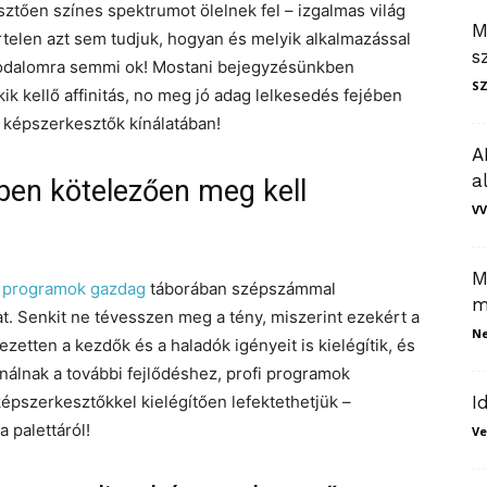
tően színes spektrumot ölelnek fel – izgalmas világ
M
telen azt sem tudjuk, hogyan és melyik alkalmazással
s
godalomra semmi ok! Mostani bejegyzésünkben
S
ik kellő affinitás, no meg jó adag lelkesedés fejében
e képszerkesztők kínálatában!
A
a
en kötelezően meg kell
VV
M
ő programok gazdag
táborában szépszámmal
m
t. Senkit ne tévesszen meg a tény, miszerint ezekért a
N
zetten a kezdők és a haladók igényeit is kielégítik, és
inálnak a további fejlődéshez, profi programok
képszerkesztőkkel kielégítően lefektethetjük –
I
 palettáról!
Ve