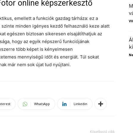
Fotor online képszerkesztő
M
v
tikus, emellett a funkciók gazdag tárháza: ez a
VV
szinte minden igényes kezdő felhasználó keze alatt
at egészen biztosan sikeresen elsajátíthatjuk az
Á
nsága, hogy az egyik népszerű funkciójának
k
gyszerre több képet is kényelmesen
N
tetemes mennyiségű időt és energiát. Túl sokat
nak már nem sok újat tud nyújtani.
nterest
WhatsApp
Linkedin
Következő cikk