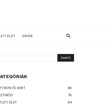
LETI ÉLET
EGYÉB
ATEGÓRIÁK
TTHON ÉS KERT
86
LETMÓD
76
ZLETI ÉLET
64