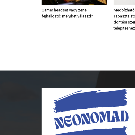
Gamer headset vagy zenei
Megbízható-
fejhallgató: melyiket válaszd?
Tapasztalato
döntési sz
telepítéshez