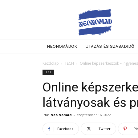
Neo
Nomad
NEONOMÁDOK
UTAZÁS ÉS SZABADIDŐ
Kezdőlap
TECH
Online képszerkesztők – ingyenes
TECH
Online képszerke
látványosak és p
Írta:
Neo Nomad
-
szeptember 16, 2022
Facebook
Twitter
Pi