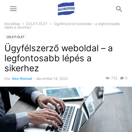
Kezdőlap
ÜZLETI ÉLET
Ügyfélszerző weboldal – a legfontosabb
lépés a sikerhez
ÜZLETI ÉLET
Ügyfélszerző weboldal – a
legfontosabb lépés a
sikerhez
722
0
Írta:
Neo Nomad
-
december 14, 2022