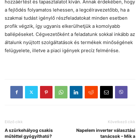
hozzáértést és tapasztalatot kíván. Annak érdekében, hogy
a fejlődés folyamatos lehessen, a legcélravezetőbb, ha a
szakmai tudást igénylő részfeladatokat minden esetben
profik végzik, így ugyanis elkerülhetjük a komolyabb
ballépéseket. Cégvezetőként a feladatunk sokkal inkább az
általunk nyújtott szolgáltatások és termékek minőségének
felügyelete, illetve a piaci igények precíz felmérése.
Előző cikk
Következő cikk
A szürkehályog csakis
Napelem inverter választási
műtéttel gyógyítható?
tanácsok – Mik a