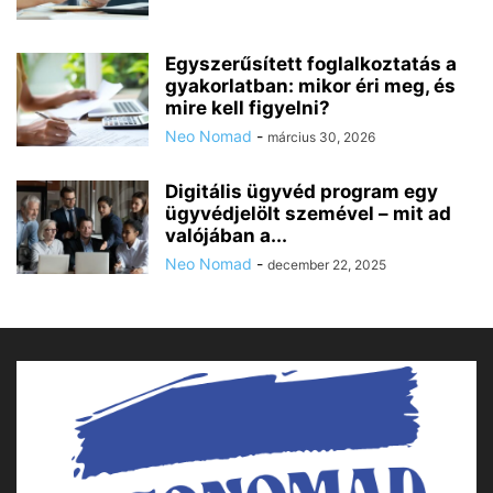
Egyszerűsített foglalkoztatás a
gyakorlatban: mikor éri meg, és
mire kell figyelni?
Neo Nomad
-
március 30, 2026
Digitális ügyvéd program egy
ügyvédjelölt szemével – mit ad
valójában a...
Neo Nomad
-
december 22, 2025