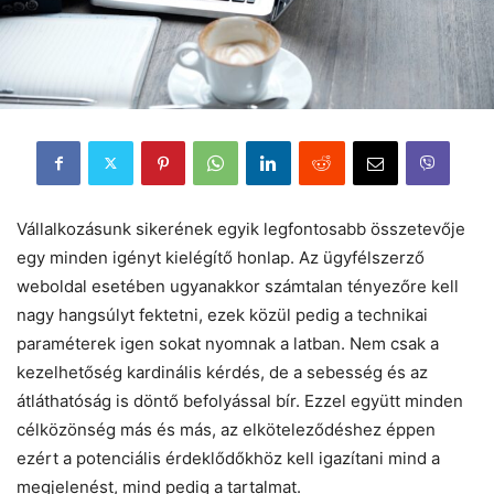
Vállalkozásunk sikerének egyik legfontosabb összetevője
egy minden igényt kielégítő honlap. Az ügyfélszerző
weboldal esetében ugyanakkor számtalan tényezőre kell
nagy hangsúlyt fektetni, ezek közül pedig a technikai
paraméterek igen sokat nyomnak a latban. Nem csak a
kezelhetőség kardinális kérdés, de a sebesség és az
átláthatóság is döntő befolyással bír. Ezzel együtt minden
célközönség más és más, az elköteleződéshez éppen
ezért a potenciális érdeklődőkhöz kell igazítani mind a
megjelenést, mind pedig a tartalmat.