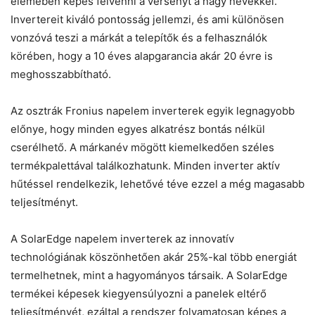
elemében képes felvenni a versenyt a nagy nevekkel.
Invertereit kiváló pontosság jellemzi, és ami különösen
vonzóvá teszi a márkát a telepítők és a felhasználók
körében, hogy a 10 éves alapgarancia akár 20 évre is
meghosszabbítható.
Az osztrák Fronius napelem inverterek egyik legnagyobb
előnye, hogy minden egyes alkatrész bontás nélkül
cserélhető. A márkanév mögött kiemelkedően széles
termékpalettával találkozhatunk. Minden inverter aktív
hűtéssel rendelkezik, lehetővé téve ezzel a még magasabb
teljesítményt.
A SolarEdge napelem inverterek az innovatív
technológiának köszönhetően akár 25%-kal több energiát
termelhetnek, mint a hagyományos társaik. A SolarEdge
termékei képesek kiegyensúlyozni a panelek eltérő
teljesítményét, ezáltal a rendszer folyamatosan képes a