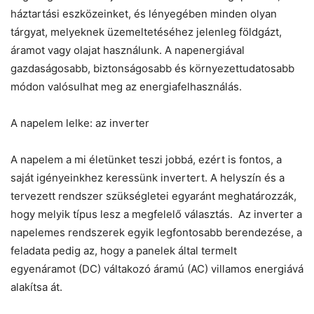
háztartási eszközeinket, és lényegében minden olyan
tárgyat, melyeknek üzemeltetéséhez jelenleg földgázt,
áramot vagy olajat használunk. A napenergiával
gazdaságosabb, biztonságosabb és környezettudatosabb
módon valósulhat meg az energiafelhasználás.
A napelem lelke: az inverter
A napelem a mi életünket teszi jobbá, ezért is fontos, a
saját igényeinkhez keressünk invertert. A helyszín és a
tervezett rendszer szükségletei egyaránt meghatározzák,
hogy melyik típus lesz a megfelelő választás. Az inverter a
napelemes rendszerek egyik legfontosabb berendezése, a
feladata pedig az, hogy a panelek által termelt
egyenáramot (DC) váltakozó áramú (AC) villamos energiává
alakítsa át.