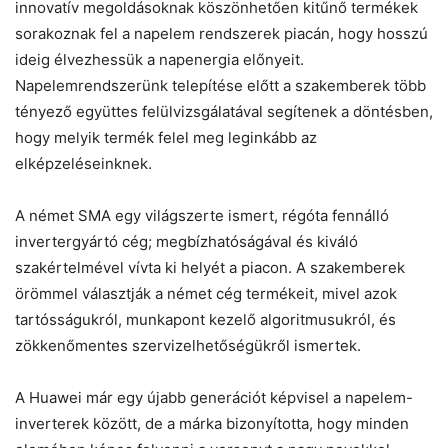
innovatív megoldásoknak köszönhetően kitűnő termékek
sorakoznak fel a napelem rendszerek piacán, hogy hosszú
ideig élvezhessük a napenergia előnyeit.
Napelemrendszerünk telepítése előtt a szakemberek több
tényező együttes felülvizsgálatával segítenek a döntésben,
hogy melyik termék felel meg leginkább az
elképzeléseinknek.
A német SMA egy világszerte ismert, régóta fennálló
invertergyártó cég; megbízhatóságával és kiváló
szakértelmével vívta ki helyét a piacon. A szakemberek
örömmel választják a német cég termékeit, mivel azok
tartósságukról, munkapont kezelő algoritmusukról, és
zökkenőmentes szervizelhetőségükről ismertek.
A Huawei már egy újabb generációt képvisel a napelem-
inverterek között, de a márka bizonyította, hogy minden