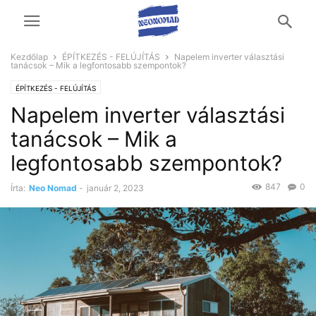
Kezdőlap
ÉPÍTKEZÉS - FELÚJÍTÁS
Napelem inverter választási
tanácsok – Mik a legfontosabb szempontok?
ÉPÍTKEZÉS - FELÚJÍTÁS
Napelem inverter választási
tanácsok – Mik a
legfontosabb szempontok?
847
0
Írta:
Neo Nomad
-
január 2, 2023