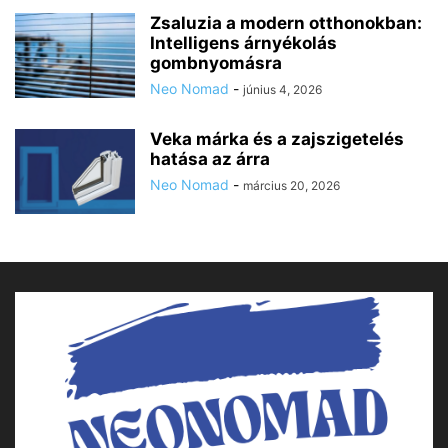
Zsaluzia a modern otthonokban:
Intelligens árnyékolás
gombnyomásra
Neo Nomad
-
június 4, 2026
Veka márka és a zajszigetelés
hatása az árra
Neo Nomad
-
március 20, 2026