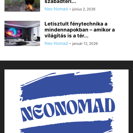
szabadtéri...
Neo Nomad
-
június 2, 2026
Letisztult fénytechnika a
mindennapokban – amikor a
világítás is a tér...
Neo Nomad
-
január 12, 2026