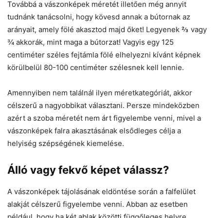
Továbbá a vászonképek méretét illetően még annyit
tudnánk tanácsolni, hogy kövesd annak a bútornak az
arányait, amely fölé akasztod majd őket! Legyenek ⅔ vagy
¾ akkorák, mint maga a bútorzat! Vagyis egy 125
centiméter széles fejtámla fölé elhelyezni kívánt képnek
körülbelül 80-100 centiméter szélesnek kell lennie.
Amennyiben nem találnál ilyen méretkategóriát, akkor
célszerű a nagyobbikat választani. Persze mindeközben
azért a szoba méretét nem árt figyelembe venni, mivel a
vászonképek falra akasztásának elsődleges célja a
helyiség szépségének kiemelése.
Álló vagy fekvő képet válassz?
A vászonképek tájolásának eldöntése során a falfelület
alakját célszerű figyelembe venni. Abban az esetben
például, hogy ha két ablak közötti függőleges helyre