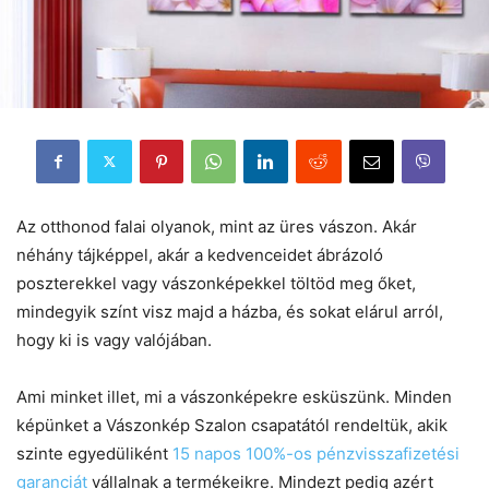
Az otthonod falai olyanok, mint az üres vászon. Akár
néhány tájképpel, akár a kedvenceidet ábrázoló
poszterekkel vagy vászonképekkel töltöd meg őket,
mindegyik színt visz majd a házba, és sokat elárul arról,
hogy ki is vagy valójában.
Ami minket illet, mi a vászonképekre esküszünk. Minden
képünket a Vászonkép Szalon csapatától rendeltük, akik
szinte egyedüliként
15 napos 100%-os pénzvisszafizetési
garanciát
vállalnak a termékeikre. Mindezt pedig azért