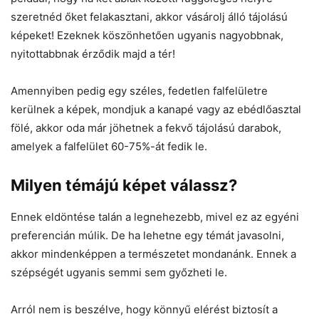
szeretnéd őket felakasztani, akkor vásárolj álló tájolású
képeket! Ezeknek köszönhetően ugyanis nagyobbnak,
nyitottabbnak érződik majd a tér!
Amennyiben pedig egy széles, fedetlen falfelületre
kerülnek a képek, mondjuk a kanapé vagy az ebédlőasztal
fölé, akkor oda már jöhetnek a fekvő tájolású darabok,
amelyek a falfelület 60-75%-át fedik le.
Milyen témájú képet válassz?
Ennek eldöntése talán a legnehezebb, mivel ez az egyéni
preferencián múlik. De ha lehetne egy témát javasolni,
akkor mindenképpen a természetet mondanánk. Ennek a
szépségét ugyanis semmi sem győzheti le.
Arról nem is beszélve, hogy könnyű elérést biztosít a