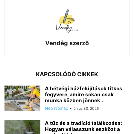
Vendég szerző
KAPCSOLÓDÓ CIKKEK
A hétvégi házfelújítások titkos
fegyvere, amire sokan csak
munka közben jönnek...
Neo Nomad
-
június 30, 2026
A tűz és a tradíció találkozása:
Hogyan válasszunk eszközt a