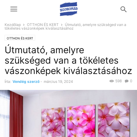
Kezdőlap
OTTHON ÉS KERT
Útmutató, amelyre szükséged van a
tökéletes vászonképek kiválasztásához
OTTHON ÉS KERT
Útmutató, amelyre
szükséged van a tökéletes
vászonképek kiválasztásához
598
0
Írta:
Vendég szerző
-
március 19, 2024