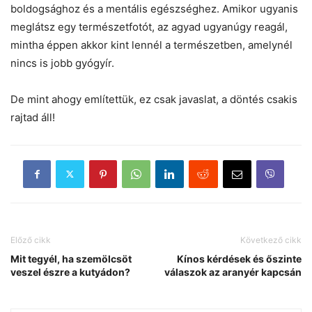
boldogsághoz és a mentális egészséghez. Amikor ugyanis
meglátsz egy természetfotót, az agyad ugyanúgy reagál,
mintha éppen akkor kint lennél a természetben, amelynél
nincs is jobb gyógyír.
De mint ahogy említettük, ez csak javaslat, a döntés csakis
rajtad áll!
Előző cikk
Következő cikk
Mit tegyél, ha szemölcsöt
Kínos kérdések és őszinte
veszel észre a kutyádon?
válaszok az aranyér kapcsán