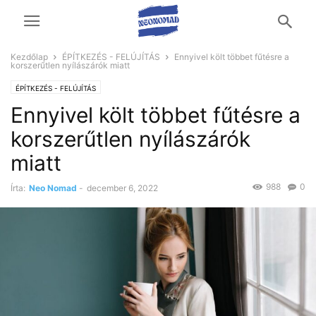
Kezdőlap
ÉPÍTKEZÉS - FELÚJÍTÁS
Ennyivel költ többet fűtésre a
korszerűtlen nyílászárók miatt
ÉPÍTKEZÉS - FELÚJÍTÁS
Ennyivel költ többet fűtésre a
korszerűtlen nyílászárók
miatt
988
0
Írta:
Neo Nomad
-
december 6, 2022