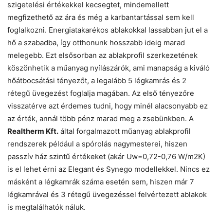
szigetelési értékekkel kecsegtet, mindemellett
megfizethető az ára és még a karbantartással sem kell
foglalkozni. Energiatakarékos ablakokkal lassabban jut el a
hő a szabadba, így otthonunk hosszabb ideig marad
melegebb. Ezt elsősorban az ablakprofil szerkezetének
köszönhetik a műanyag nyílászárók, ami manapság a kiváló
hőátbocsátási tényezőt, a legalább 5 légkamrás és 2
rétegű üvegezést foglalja magában. Az első tényezőre
visszatérve azt érdemes tudni, hogy minél alacsonyabb ez
az érték, annál több pénz marad meg a zsebünkben. A
Realtherm Kft.
által forgalmazott műanyag ablakprofil
rendszerek például a spórolás nagymesterei, hiszen
passzív ház szintű értékeket (akár Uw=0,72-0,76 W/m2K)
is el lehet érni az Elegant és Synego modellekkel. Nincs ez
másként a légkamrák száma esetén sem, hiszen már 7
légkamrával és 3 rétegű üvegezéssel felvértezett ablakok
is megtalálhatók náluk.