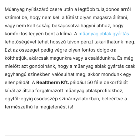
Műanyag nyílászáró csere után a legtöbb tulajdonos arról
számol be, hogy nem kell a fűtést olyan magasra állítani,
vagy nem kell sokáig bekapcsolva hagyni ahhoz, hogy
komfortos legyen bent a klíma. A
műanyag ablak gyártás
lehetőségével tehát hosszú távon pénzt takaríthatunk meg.
Ezt az összeget pedig végre olyan fontos dolgokra
költhetjük, akárcsak magunkra vagy a családunkra. És még
mielőtt azt gondolnánk, hogy a műanyag ablak gyártás csak
egyhangú színekben valósulhat meg, akkor mondunk egy
ellenpéldát. A
Realtherm Kft.
például 50 féle dekorfóliát
kínál az általa forgalmazott műanyag ablakprofilokhoz,
egytől-egyig csodaszép színárnyalatokban, beleértve a
természethű fa megjelenést is!