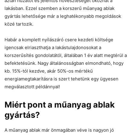
aztán huzatot és jelentős hőveszteséget okozhat a
lakásban. Ezzel szemben a korszerű műanyag ablak
gyártás lehetősége már a leghatékonyabb megoldások
közé tartozik.
Habár a komplett nyílászáró csere kezdeti költsége
igencsak elriaszthatja a lakástulajdonosokat a
korszerűsítés gondolatától, általában 1 év alatt megtérül a
befektetésünk. Nagy általánosságban elmondható, hogy
kb. 15%-tól kezdve, akár 50%-os mértékű
energiamegtakarításra is szert tehetünk egy ügyesen
megválasztott példánnyal!
Miért pont a műanyag ablak
gyártás?
A műanyag ablak már önmagában véve is nagyon jó