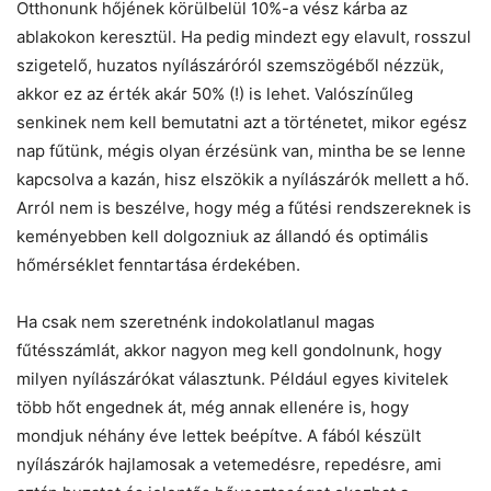
Otthonunk hőjének körülbelül 10%-a vész kárba az
ablakokon keresztül. Ha pedig mindezt egy elavult, rosszul
szigetelő, huzatos nyílászáróról szemszögéből nézzük,
akkor ez az érték akár 50% (!) is lehet. Valószínűleg
senkinek nem kell bemutatni azt a történetet, mikor egész
nap fűtünk, mégis olyan érzésünk van, mintha be se lenne
kapcsolva a kazán, hisz elszökik a nyílászárók mellett a hő.
Arról nem is beszélve, hogy még a fűtési rendszereknek is
keményebben kell dolgozniuk az állandó és optimális
hőmérséklet fenntartása érdekében.
Ha csak nem szeretnénk indokolatlanul magas
fűtésszámlát, akkor nagyon meg kell gondolnunk, hogy
milyen nyílászárókat választunk. Például egyes kivitelek
több hőt engednek át, még annak ellenére is, hogy
mondjuk néhány éve lettek beépítve. A fából készült
nyílászárók hajlamosak a vetemedésre, repedésre, ami