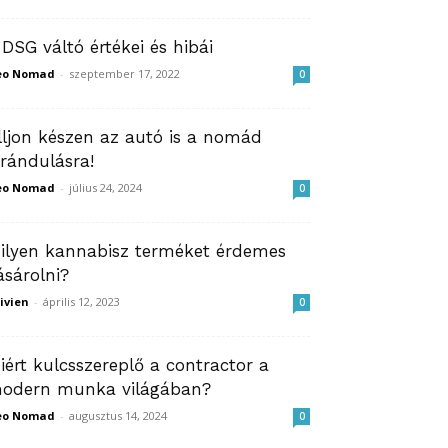
 DSG váltó értékei és hibái
eo Nomad
-
szeptember 17, 2022
0
lljon készen az autó is a nomád
irándulásra!
eo Nomad
-
július 24, 2024
0
ilyen kannabisz terméket érdemes
ásárolni?
ivien
-
április 12, 2023
0
iért kulcsszereplő a contractor a
odern munka világában?
eo Nomad
-
augusztus 14, 2024
0