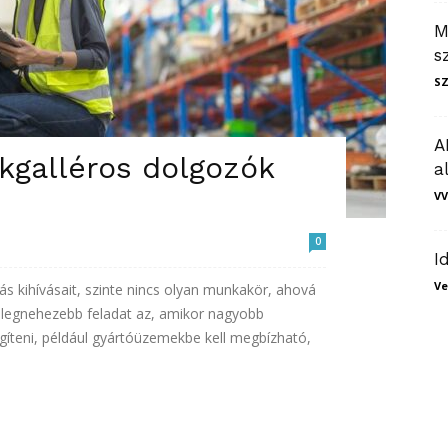
M
s
S
A
kgalléros dolgozók
a
VV
0
I
Ve
ás kihívásait, szinte nincs olyan munkakör, ahová
k legnehezebb feladat az, amikor nagyobb
légíteni, például gyártóüzemekbe kell megbízható,