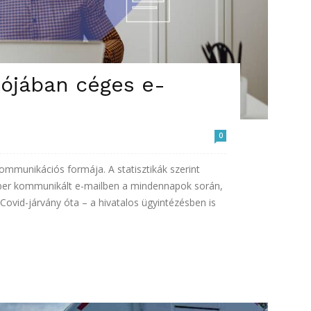
lójában céges e-
0
mmunikációs formája. A statisztikák szerint
mber kommunikált e-mailben a mindennapok során,
ovid-járvány óta – a hivatalos ügyintézésben is