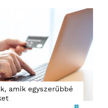
k, amik egyszerűbbé
ket
0