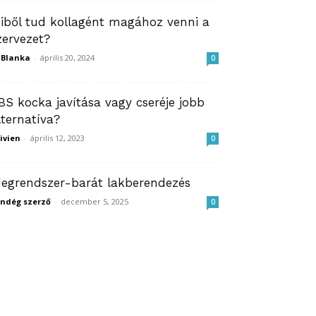
iből tud kollagént magához venni a
zervezet?
ZBlanka
-
április 20, 2024
0
BS kocka javítása vagy cseréje jobb
lternatíva?
ivien
-
április 12, 2023
0
degrendszer-barát lakberendezés
ndég szerző
-
december 5, 2025
0