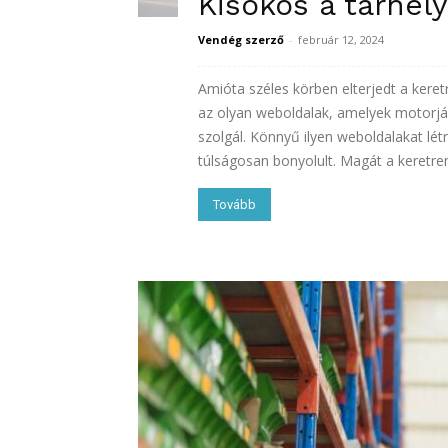
Kisokos a tárhe
Vendég szerző
-
február 12, 2024
Amióta széles körben elterjedt a ke
az olyan weboldalak, amelyek motorjá
szolgál. Könnyű ilyen weboldalakat lé
túlságosan bonyolult. Magát a keretren
Tovább