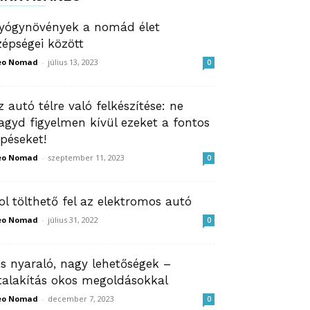
yógynövények a nomád élet
zépségei között
eo Nomad
-
július 13, 2023
0
z autó télre való felkészítése: ne
agyd figyelmen kívül ezeket a fontos
épéseket!
eo Nomad
-
szeptember 11, 2023
0
ol tölthető fel az elektromos autó
eo Nomad
-
július 31, 2022
0
is nyaraló, nagy lehetőségek –
talakítás okos megoldásokkal
eo Nomad
-
december 7, 2023
0