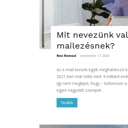
Mit nevezünk va
mailezésnek?
Neo Nomad
-
november 17, 2023
Az e-mail korunk egyik meghatározó ko
2021-ben már több mint 4 milliárd e
így nem meglepő, hogy – különösen a C
egyre nagyobb szerepet...
Tovább