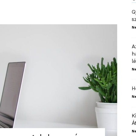
G
s
N
A
h
l
N
H
N
K
Á
N