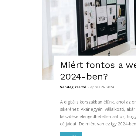
Miért fontos a w
2024-ben?
Vendég szerző
-
április 26, 2024
A digitális korszakban élünk, ahol az o
sikeréhez. Akár egyéni vállalkozó, aká
készítése elengedhetetlen ahhoz, hogy
céljaidat. De miért van ez így 2024-ben