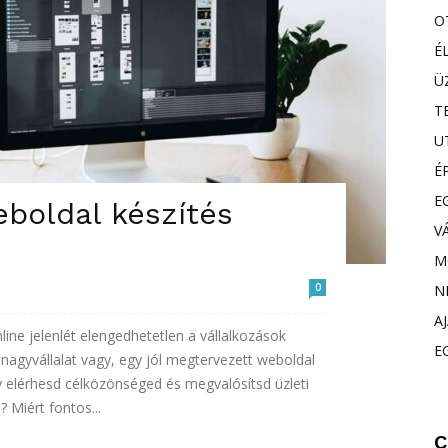
O
É
Ü
T
U
É
E
eboldal készítés
V
M
0
N
A
nline jelenlét elengedhetetlen a vállalkozások
E
r nagyvállalat vagy, egy jól megtervezett weboldal
 elérhesd célközönséged és megvalósítsd üzleti
? Miért fontos...
C