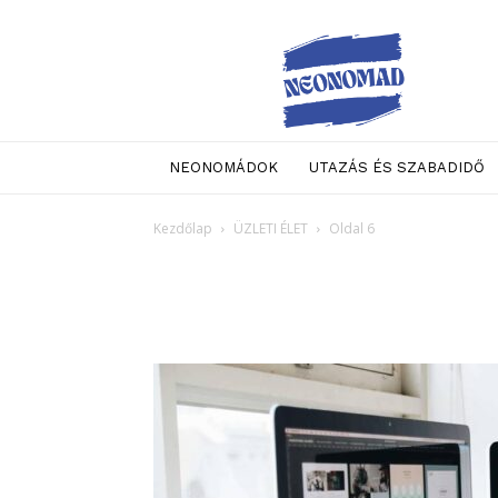
Neo
Nomad
NEONOMÁDOK
UTAZÁS ÉS SZABADIDŐ
Kezdőlap
ÜZLETI ÉLET
Oldal 6