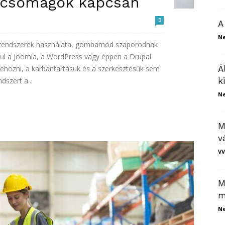
lycsomagok kapcsán
0
A
N
retrendszerek használata, gombamód szaporodnak
ul a Joomla, a WordPress vagy éppen a Drupal
trehozni, a karbantartásuk és a szerkesztésük sem
Á
dszert a...
k
N
M
v
VV
M
m
N