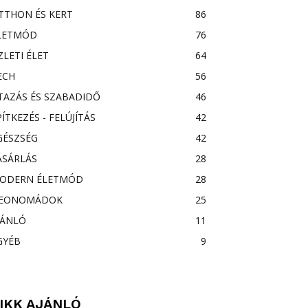
TTHON ÉS KERT
86
LETMÓD
76
ZLETI ÉLET
64
ECH
56
TAZÁS ÉS SZABADIDŐ
46
PÍTKEZÉS - FELÚJÍTÁS
42
GÉSZSÉG
42
ÁSÁRLÁS
28
ODERN ÉLETMÓD
28
EONOMÁDOK
25
JÁNLÓ
11
GYÉB
9
IKK AJÁNLÓ