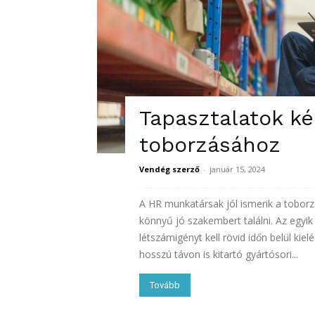
Tapasztalatok ké
toborzásához
Vendég szerző
-
január 15, 2024
A HR munkatársak jól ismerik a toborz
könnyű jó szakembert találni. Az egyi
létszámigényt kell rövid időn belül kie
hosszú távon is kitartó gyártósori...
Tovább