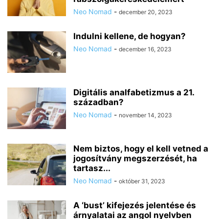
Neo Nomad
-
december 20, 2023
Indulni kellene, de hogyan?
Neo Nomad
-
december 16, 2023
Digitális analfabetizmus a 21.
században?
Neo Nomad
-
november 14, 2023
Nem biztos, hogy el kell vetned a
jogosítvány megszerzését, ha
tartasz...
Neo Nomad
-
október 31, 2023
A ‘bust’ kifejezés jelentése és
árnyalatai az angol nyelvben