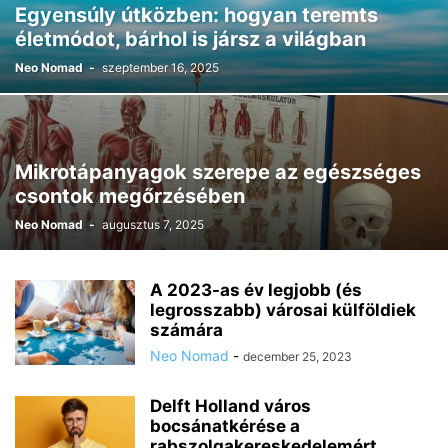
Egyensúly útközben: hogyan teremts
életmódot, bárhol is jársz a világban
Neo Nomad
-
szeptember 16, 2025
Mikrotápanyagok szerepe az egészséges
csontok megőrzésében
Neo Nomad
-
augusztus 7, 2025
A 2023-as év legjobb (és
legrosszabb) városai külföldiek
számára
Neo Nomad
-
december 25, 2023
Delft Holland város
bocsánatkérése a
rabszolgakereskedelemért