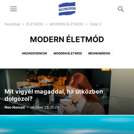
Kezdőlap
ÉLETMÓD
MODERN ÉLETMÓD
Oldal 2
MODERN ÉLETMÓD
HÁZIKEDVENCEK
MODERN ÉLETMÓD
NEONOMÁDOK
Mit vigyél magaddal, ha útközben
dolgozol?
Neo Nomad
-
október 29, 2025