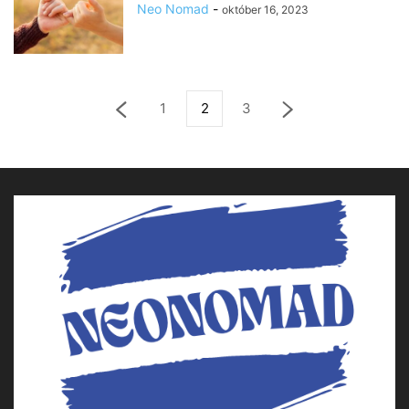
Neo Nomad
-
október 16, 2023
1
2
3