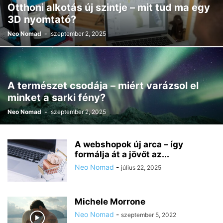
Otthoni alkotás új szintje – mit tud ma egy
3D nyomtató?
Neo Nomad
-
szeptember 2, 2025
A természet csodája – miért varázsol el
minket a sarki fény?
Neo Nomad
-
szeptember 2, 2025
A webshopok új arca – így
formálja át a jövőt az...
Neo Nomad
-
július 22, 2025
Michele Morrone
Neo Nomad
-
szeptember 5, 2022