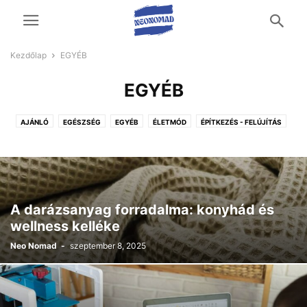
Kezdőlap
EGYÉB
EGYÉB
AJÁNLÓ
EGÉSZSÉG
EGYÉB
ÉLETMÓD
ÉPÍTKEZÉS - FELÚJÍTÁS
OTTHON ÉS KERT
TECH
UTAZÁS ÉS SZABADIDŐ
ÜZLETI ÉLET
VÁSÁRLÁS
A darázsanyag forradalma: konyhád és
wellness kelléke
Neo Nomad
-
szeptember 8, 2025