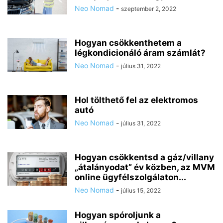
Neo Nomad
-
szeptember 2, 2022
Hogyan csökkenthetem a
légkondicionáló áram számlát?
Neo Nomad
-
július 31, 2022
Hol tölthető fel az elektromos
autó
Neo Nomad
-
július 31, 2022
Hogyan csökkentsd a gáz/villany
„átalányodat” év közben, az MVM
online ügyfélszolgálaton...
Neo Nomad
-
július 15, 2022
Hogyan spóroljunk a