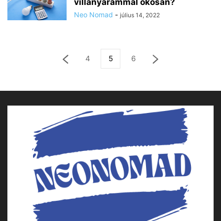
villanyárammal okosan?
Neo Nomad
-
július 14, 2022
4
5
6