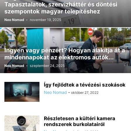
Tapasztalatok, szervizháttér és döntési
szempontok magyar telepítéshez
Neo Nomad
-
november 19, 2025
Ingyen vagy pénzért? Hogyan alakítja át a
mindennapokat az elektromos autók...
Neo Nomad
-
szeptember 24, 2025
Így fejlődtek a tévézési szokások
Neo Nomad
-
október 27, 2022
Részletesen a kültéri kamera
rendszerek burkolatairól