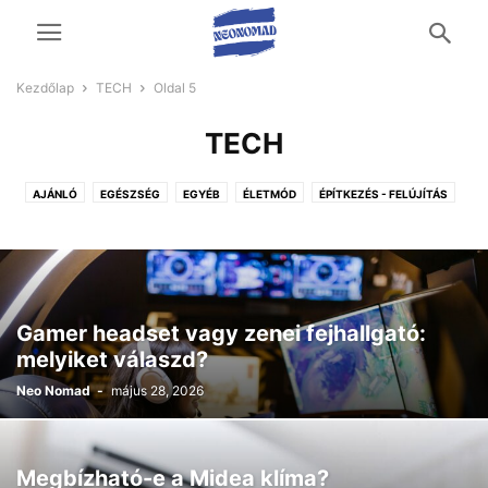
Kezdőlap
TECH
Oldal 5
TECH
AJÁNLÓ
EGÉSZSÉG
EGYÉB
ÉLETMÓD
ÉPÍTKEZÉS - FELÚJÍTÁS
OTTHON ÉS KERT
TECH
UTAZÁS ÉS SZABADIDŐ
ÜZLETI ÉLET
VÁSÁRLÁS
Gamer headset vagy zenei fejhallgató:
melyiket válaszd?
Neo Nomad
-
május 28, 2026
Megbízható-e a Midea klíma?