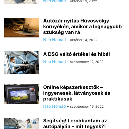
Neo Nomad
-
október 19, 2022
Autózár nyitás Hűvösvölgy
környékén, amikor a legnagyobb
szükség van rá
Neo Nomad
-
október 14, 2022
A DSG váltó értékei és hibái
Neo Nomad
-
szeptember 17, 2022
Online képszerkesztők –
ingyenesek, látványosak és
praktikusak
Neo Nomad
-
szeptember 16, 2022
Segítség! Lerobbantam az
autópályán – mit tegyek?!